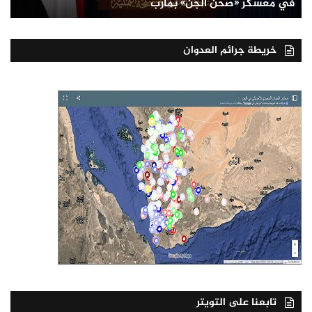
في معسكر «صحن الجن» بمأرب
خريطة جرائم العدوان
تابعنا على التويتر