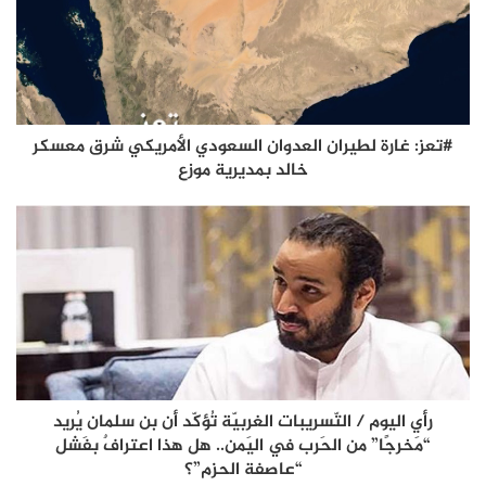
#تعز: غارة لطيران العدوان السعودي الأمريكي شرق معسكر
خالد بمديرية موزع
رأي اليوم / التّسريبات الغربيّة تُؤكّد أن بن سلمان يُريد
“مَخرجًا” من الحَرب في اليَمن.. هل هذا اعترافٌ بفَشل
“عاصفة الحزم”؟