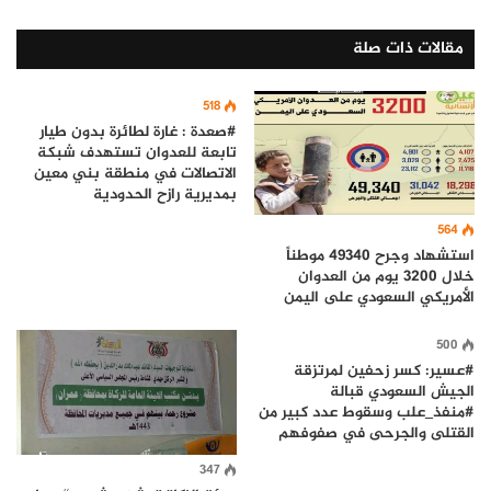
مقالات ذات صلة
518
#صعدة : غارة لطائرة بدون طيار
تابعة للعدوان تستهدف شبكة
الاتصالات في منطقة بني معين
بمديرية رازح الحدودية
564
استشهاد وجرح 49340 موطناً
خلال 3200 يوم من العدوان
الأمريكي السعودي على اليمن
500
#عسير: كسر زحفين لمرتزقة
الجيش السعودي قبالة
#منفذ_علب وسقوط عدد كبير من
القتلى والجرحى في صفوفهم
347