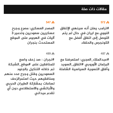
مقالات ذات صلة
547
572
#ترامب يعلن أنه سينهي الإتفاق
المصدر العسكري: مصرع وجرح
النووي مع ايران في حال لم يتم
عسكريين سعوديين وتدمير 3
التوصل إلى اتفاق أفضل مع
آليات في الهجوم على الموقع
الكونجرس والحلفاء
المستحدث بنجران
489
487
#عبدالملك_العجري: استعرضنا مع
#نجران : صد زحف واسع
البرلمان الأوروبي #اتفاق_السويد
للمنافقين على #موقع_الشبكة
وآفاق التسوية السياسية الشاملة
تم خلاله التنكيل بالجنود
السعوديين وقتل وجرح عدد منهم
ومنافقيهم حيث استمرالزحف
لساعات بمشاركة الطيران الحربي
والأباتشي والاستطلاعي دون أي
تقدم ميداني