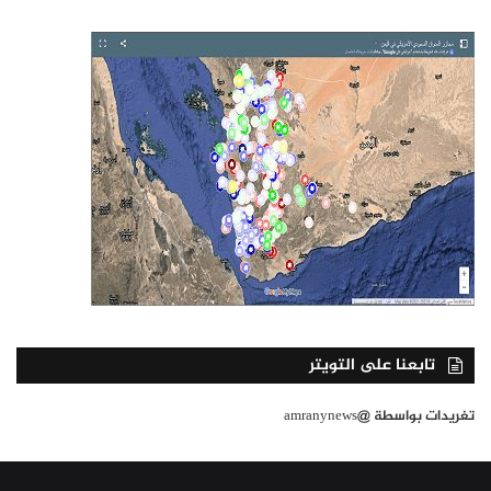
تابعنا على التويتر
تغريدات بواسطة @amranynews