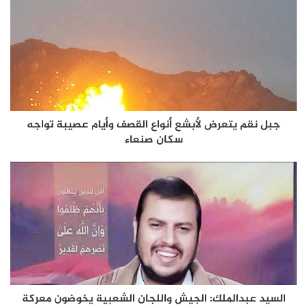
جبل نقم يتعرض لأبشع أنواع القصف وأيام عصيبة تواجه
سكان صنعاء
السيد عبدالملك: الجيش واللجان الشعبية يخوضون معركة