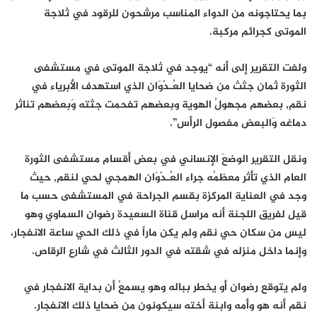
بما يحتاجونه من الدواء المناسب مرشحون للرقود في ثلاجة
الموتى كجرائم مركبة.
ولفت التقرير إلى أنه “يوجد في ثلاجة الموتى في مستشفى
الثورة ثمان جثث من ضحايا العُـدْوَان الذي استهدف الأبرياء في
نقم, بعضهم مجهولُ الهوية وبعضهم تفحمت جثته وَبعضهم تناثر
دماغه وَالبعض مفصول الرأس”.
ونقل التقرير الوضعَ الإنساني في بعض أقسام مستشفى الثورة
العام الذي تأثر معظمُه جراء العُـدْوَان الهمجي لحي لنقم, حيث
وجد في العناية المركزة بقسم الجراحة في المستشفى حسب ما
قيل لفريق اللجنة أنه مراسل قناة السعيدة رضوان السماوي وهو
ليس من سكان حي نقم ولم يكن ماراً في ذلك الحي ساعة الانفجار،
وإنما داخل منزله في شقته في الدور الثالث في شارع الرقاص.
ولم يتوقع رضوان أو يخطر بباله وهو يسمعُ أن بداية الانفجار في
نقم أنه هو وأمه وابنة أخته سيكونون من ضحايا ذلك الانفجار.