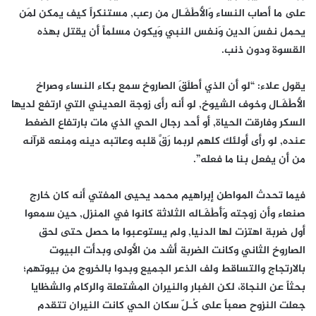
على ما أصاب النساء وَالأَطْفَـال من رعب, مستنكراً كيف يمكن لمَن
يحمل نفسَ الدين وَنفس النبي وَيكون مسلماً أَن يقتل بهذه
القسوة ودون ذنب.
يقول علاء: “لو أَن الذي أطلَقَ الصاروخ سمع بكاء النساء وصراخ
الأَطْفَـال وخوف الشيوخ, لو أنه رأى زوجة العديني التي ارتفع لديها
السكر وفارقت الحياة, أو أحد رجال الحي الذي مات بارتفاع الضغط
عنده, لو رأى أولئك كلهم لربما رَقَّ قلبه وعاتبه دينه ومنعه قرآنه
من أَن يفعل بنا ما فعله”.
فيما تحدث المواطن إبراهيم محمد يحيى المفتي أنه كان خارج
صنعاء وأن زوجته وَأَطْفَـاله الثلاثة كانوا في المنزل, حين سمعوا
أول ضربة اهتزت لها الدنيا, ولم يستوعبوا ما حصل حتى لحق
الصاروخ الثاني وكانت الضربة أشد من الأولى وبدأت البيوت
بالارتجاج والتساقط ولف الذعر الجميع وبدوا بالخروج من بيوتهم؛
بحثاً عن النجاة، لكن الغبار والنيران المشتعلة والركام والشظايا
جعلت النزوح صعباً على كُـلّ سكان الحي كانت النيران تتقدم