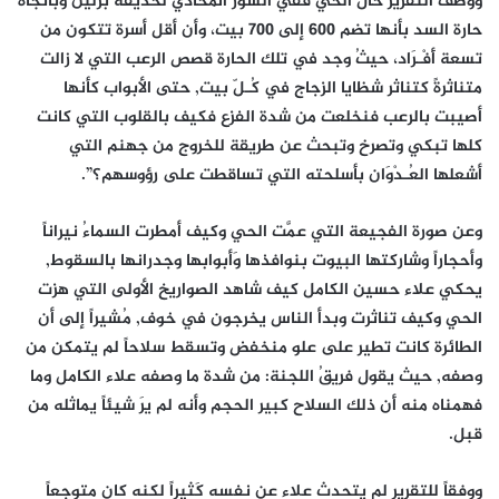
ووصَفَ التقرير حال الحي ففي السور المحاذي لحديقة برلين وباتجاه
حارة السد بأنها تضم 600 إلى 700 بيت، وأن أقل أسرة تتكون من
تسعة أَفْـرَاد، حيثُ وجد في تلك الحارة قصص الرعب التي لا زالت
متناثرةً كتناثر شظايا الزجاج في كُـلّ بيت, حتى الأبواب كأنها
أصيبت بالرعب فنخلعت من شدة الفزع فكيف بالقلوب التي كانت
كلها تبكي وتصرخ وتبحث عن طريقة للخروج من جهنم التي
أشعلها العُـدْوَان بأسلحته التي تساقطت على رؤوسهم؟”.
وعن صورة الفجيعة التي عمَّت الحي وكيف أمطرت السماءُ نيراناً
وأحجاراً وشاركتها البيوت بنوافذها وَأبوابها وجدرانها بالسقوط,
يحكي علاء حسين الكامل كيف شاهد الصواريخ الأولى التي هزت
الحي وكيف تناثرت وبدأ الناس يخرجون في خوف, مُشيراً إلى أن
الطائرة كانت تطير على علو منخفض وتسقط سلاحاً لم يتمكن من
وصفه, حيث يقول فريقُ اللجنة: من شدة ما وصفه علاء الكامل وما
فهمناه منه أَن ذلك السلاح كبير الحجم وأنه لم يرَ شيئاً يماثله من
قبل.
ووفقاً للتقرير لم يتحدث علاء عن نفسه كَثيراً لكنه كان متوجعاً