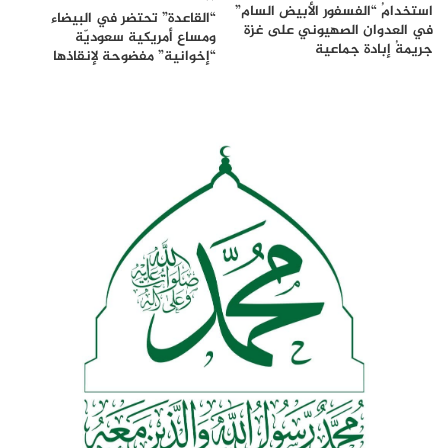
استخدامُ “الفسفور الأبيض السام”
“القاعدة” تحتضر في البيضاء
في العدوان الصهيوني على غزة
ومساع أمريكية سعوديّة
جريمةُ إبادة جماعية
“إخوانية” مفضوحة لإنقاذها