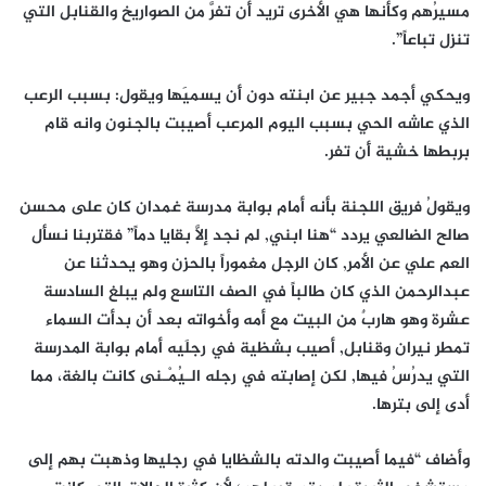
مسيرُهم وكأنها هي الأخرى تريد أَن تفرَّ من الصواريخ والقنابل التي
تنزل تباعاً”.
ويحكي أجمد جبير عن ابنته دون أَن يسميَها ويقول: بسبب الرعب
الذي عاشه الحي بسبب اليوم المرعب أصيبت بالجنون وانه قام
بربطها خشية أَن تفر.
ويقولُ فريق اللجنة بأنه أمام بوابة مدرسة غمدان كان على محسن
صالح الضالعي يردد “هنا ابني, لم نجد إلَّا بقايا دماً” فقتربنا نسأل
العم علي عن الأمر, كان الرجل مغموراً بالحزن وهو يحدثنا عن
عبدالرحمن الذي كان طالباً في الصف التاسع ولم يبلغ السادسة
عشرة وهو هاربٌ من البيت مع أمه وأخواته بعد أن بدأت السماء
تمطر نيران وقنابل, أصيب بشظية في رجلَيه أمام بوابة المدرسة
التي يدرُسُ فيها, لكن إصابته في رجله الـيُمْـنى كانت بالغة، مما
أدى إلى بترها.
وأضاف “فيما أصيبت والدته بالشظايا في رجليها وذهبت بهم إلى