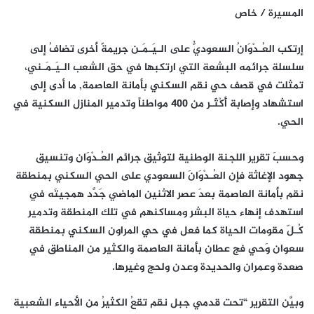
المسيرة / خاص
إرتكب العُـدْوَانُ السعوديُّ على الـيَـمَـن جريمةً أخرى تضافُ إلى
سلسلة جرائمه البشعة التي ارتكبها في حق الشعب الـيَـمَـني،
تمثلت في قصف حي نقم السكني بأمانة العاصمة, ما أدى إلى
استشهاد وإصابة أَكْثَـر من 400 مواطناً وتدمير المنازل السكنية في
الحي.
وحسبَ تقرير اللجنة الوطنية لتوثيق جرائم العُـدْوَان وتنسيق
جهود الإغاثة فإن العُـدْوَانَ السعودي على الحي السكني بمنطقة
نقم بأمانة العاصمة بعدَ عصر الاثنين الماضي جَدَّد همجيتَه في
استهدف إنهاء حياة البشر ومساكنهم في تلك المنطقة وتدمير
كُـلّ مقومات الحياة كما فعل في حي المراون السكني بمنطقة
سعوان وَحي فج عطان بأمانة العاصمة والكثير من المناطق في
صعدة وعمران والحديدة وعدن ولحج وغيرها.
وبيَّن التقرير “تحت قدمي جبل نقم تقعُ الكثيرُ من الأحياء الشعبية