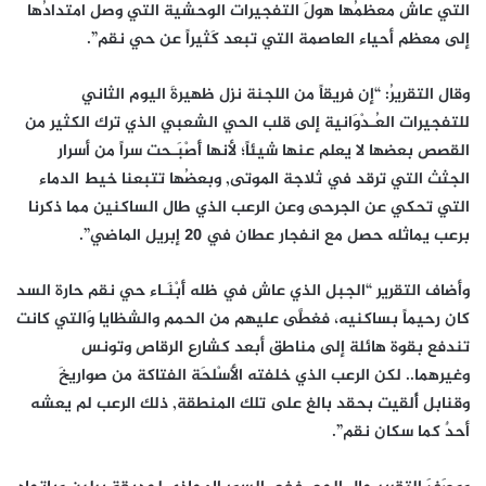
التي عاش معظمُها هولَ التفجيرات الوحشية التي وصل امتدادُها
إلى معظم أحياء العاصمة التي تبعد كَثيراً عن حي نقم”.
وقال التقريرُ: “إن فريقاً من اللجنة نزل ظهيرةَ اليوم الثاني
للتفجيرات العُـدْوَانية إلى قلب الحي الشعبي الذي ترك الكثير من
القصص بعضها لا يعلم عنها شيئاً؛ لأنها أَصْبَـحت سراً من أسرار
الجثث التي ترقد في ثلاجة الموتى, وبعضُها تتبعنا خيط الدماء
التي تحكي عن الجرحى وعن الرعب الذي طال الساكنين مما ذكرنا
برعب يماثله حصل مع انفجار عطان في 20 إبريل الماضي”.
وأضاف التقرير “الجبل الذي عاش في ظله أَبْنَـاء حي نقم حارة السد
كان رحيماً بساكنيه، فغطَّى عليهم من الحمم والشظايا وَالتي كانت
تندفع بقوة هائلة إلى مناطق أبعد كشارع الرقاص وتونس
وغيرهما.. لكن الرعب الذي خلفته الأَسْلحَة الفتاكة من صواريخَ
وقنابل أُلقيت بحقد بالغ على تلك المنطقة, ذلك الرعب لم يعشه
أحدٌ كما سكان نقم”.