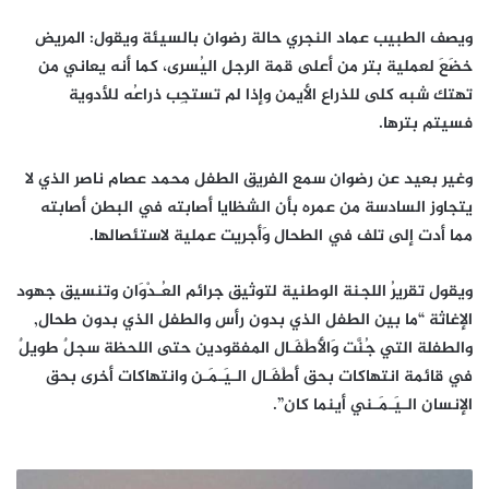
ويصف الطبيب عماد النجري حالة رضوان بالسيئة ويقول: المريض
خضَعَ لعملية بتر من أعلى قمة الرجل اليُسرى، كما أنه يعاني من
تهتك شبه كلى للذراع الأيمن وإذا لم تستجِب ذراعُه للأدوية
فسيتم بترها.
وغير بعيد عن رضوان سمع الفريق الطفل محمد عصام ناصر الذي لا
يتجاوز السادسة من عمره بأن الشظايا أصابته في البطن أصابته
مما أدت إلى تلف في الطحال وَأجريت عملية لاستئصالها.
ويقول تقريرُ اللجنة الوطنية لتوثيق جرائم العُـدْوَان وتنسيق جهود
الإغاثة “ما بين الطفل الذي بدون رأس والطفل الذي بدون طحال,
والطفلة التي جُنَّت وَالأَطْفَـال المفقودين حتى اللحظة سجلٌ طويلٌ
في قائمة انتهاكات بحق أَطْفَـال الـيَـمَـن وانتهاكات أخرى بحق
الإنسان الـيَـمَـني أينما كان”.