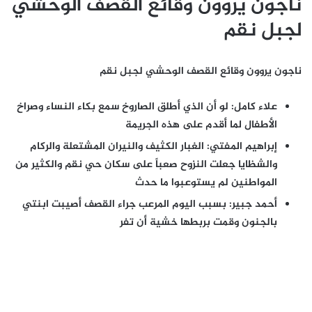
ناجون يروون وقائع القصف الوحشي
لجبل نقم
ناجون يروون وقائع القصف الوحشي لجبل نقم
علاء كامل: لو أن الذي أطلق الصاروخ سمع بكاء النساء وصراخ
الأطفال لما أقدم على هذه الجريمة
إبراهيم المفتي: الغبار الكثيف والنيران المشتعلة والركام
والشظايا جعلت النزوح صعباً على سكان حي نقم والكثير من
المواطنين لم يستوعبوا ما حدث
أحمد جبير: بسبب اليوم المرعب جراء القصف أصيبت ابنتي
بالجنون وقمت بربطها خشية أن تفر