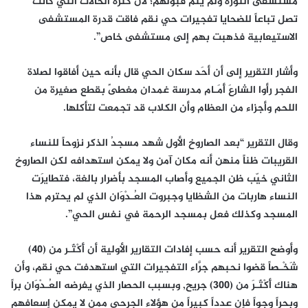
مستشفى الثورة ولم يتم قبولهم؛ لأن كثرة الحالات التي كانت
تصل تباعاً للضحايا تفجيرات حي نقم فاقت قدرة المستشفى
الاستيعابية فذهبت بهم إلى مستشفى خاص”.
وأشار التقرير إلى أن أحَد سكان الحي قال بأنه حين أفاقوا لصلاة
الفجر رأوا الشارعَ أَمَـام مدرسة غمدان مغطىً بقطع صغيرة من
اللحم وأجزاء من العظام وأن الكلاب قد تجمعت لتأكلها.
وقال التقرير “بعد الصاروخ الأول شهد مسجدُ الذكر نزوحاً للنساء
القريبات ظناً منهن أنه مكان آمن ولا يمكن استهدافه لكن الصاروخ
الثاني خيّب ظن الجميع وأصاب المسجد بأضرار بالغة، فتطايرَت
النساء هاربات من الشظايا وجبروت العُـدْوَان الذي لم يحترم هذا
المسجد وكذلك فعل بمسجد الرحمة في نفس الحي”.
وأوضح التقرير أنه حسب إفادات التقارير الأولية أن أَكْثَـر من (40)
شَخْـصاً قضوا نحبهم جرَّاء التفجيرات التي استهدفت حي نقم، وأن
هناك أَكْثَـرَ من (300) جريح, وبسبب الحصار الذي يفرضه العُـدْوَان براً
وبحراً وجواً فإن عدداً كبيراً من هؤلاء الجرحى ممن لا يمكن إسعافهم