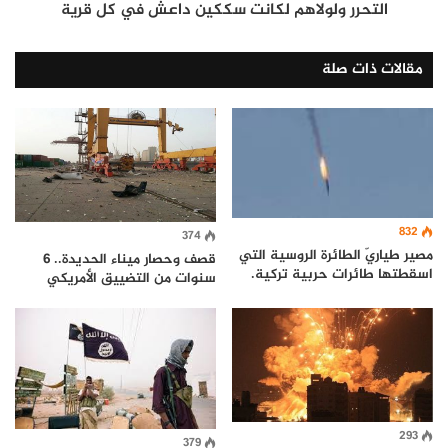
التحرر ولولاهم لكانت سككين داعش في كل قرية
مقالات ذات صلة
832
374
مصير طياريّ الطائرة الروسية التي
قصف وحصار ميناء الحديدة.. 6
اسقطتها طائرات حربية تركية.
سنوات من التضييق الأمريكي
293
379