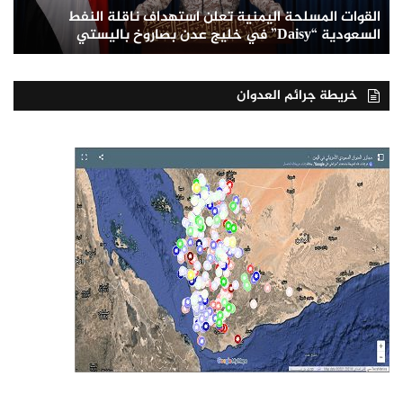
القوات المسلحة اليمنية تعلن استهداف ناقلة النفط
السعودية “Daisy” في خليج عدن بصاروخ باليستي
خريطة جرائم العدوان