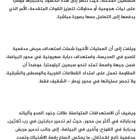
فلسطين المحتلة، حيث تنظر إلى هذه الحشود باعتبارها مؤشراً
على نيات هجومية أو محاولات لتعزيز القوات المتقدمة، الأمر الذي
يدفعها إلى التعامل معها بصورة مباشرة.
ويلفت إلى أن العمليات الأخيرة شملت استهداف مربض مدفعية
للعدو في العديسة، واستهداف دبابة صهيونية في محور البياضة،
ضمن جبهة واسعة تمتد لنحو سبعين كيلومتراً، موضحاً أن
المقاومة تعمل على امتداد القطاعات الغربية والوسطى والشرقية،
ولا تحصر عملياتها في محور زوطر – الشقيف فقط.
ويضيف أن الاستهدافات المتواصلة طالت جنود العدو وآلياته
ودباباته في أكثر من محور، حيث تم تدمير دبابتين في رب ثلاثين،
ودبابة في القوزح، وأخرى في البياضة، إلى جانب تدمير مربض
مدفعية تابع للاحتلال، ما يعكس اتساع رقعة الاشتباك وتعدد