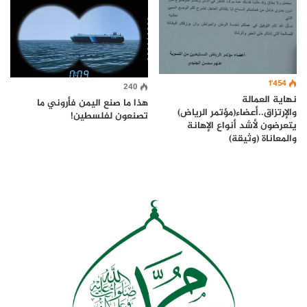
1٬454
240
نهاية العمالة
هذا ما صنع اليمن فأروني ما
والإرتزاق..أعضاء(مؤتمر الرياض)
تصنعون لفلسطين!
يتعرضون لأشد أنواع الإهانة
والمعاناة (وثيقة)