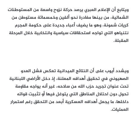
ويتابع أن الإعلام العبري يرصد حركة نزوح واسعة من المستوطنات
الشمالية، من بينها مغادرة نحو ألفين وخمسمائة مستوطن من
كريات شمونة، وهو ما يضيف أعباء جديدة على حكومة المجرم
نتنياهو التي تواجه استحقاقات سياسية وانتخابية خلال المرحلة
المقبلة.
ويشدد أيوب على أن النتائج الميدانية تعكس فشل العدو
الصهيوني في تحقيق أهدافه المعلنة، إذ دخل الأراضي اللبنانية
تحت عنوان تجريد حزب الله من سلاحه، غير أنه يواجه مقاومة
تحول دون احتلال المناطق التي يتوغل فيها أو تثبيت قواته
داخلها، ما يجعل أهدافه العسكرية أبعد من التحقق رغم استمرار
العمليات.