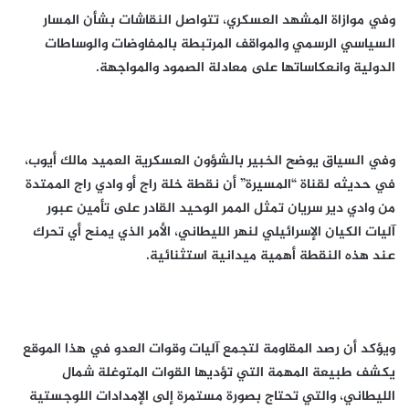
وفي موازاة المشهد العسكري، تتواصل النقاشات بشأن المسار
السياسي الرسمي والمواقف المرتبطة بالمفاوضات والوساطات
الدولية وانعكاساتها على معادلة الصمود والمواجهة.
وفي السياق يوضح الخبير بالشؤون العسكرية العميد مالك أيوب،
في حديثه لقناة “المسيرة” أن نقطة خلة راج أو وادي راج الممتدة
من وادي دير سريان تمثل الممر الوحيد القادر على تأمين عبور
آليات الكيان الإسرائيلي لنهر الليطاني، الأمر الذي يمنح أي تحرك
عند هذه النقطة أهمية ميدانية استثنائية.
ويؤكد أن رصد المقاومة لتجمع آليات وقوات العدو في هذا الموقع
يكشف طبيعة المهمة التي تؤديها القوات المتوغلة شمال
الليطاني، والتي تحتاج بصورة مستمرة إلى الإمدادات اللوجستية