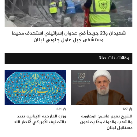
شهيدان و23 جريحاً في عدوان إسرائيلي استهدف محيط
مستشفى جبل عامل جنوبي لبنان
مقالات ذات صلة
231
127
الشيخ نعيم قاسم: المقاومة
وزارة الخارجية الايرانية تندد
والشعب والدولة معًا يصنعون
بالتصنيف الأمريكي لأنصار الله
مستقبل لبنان