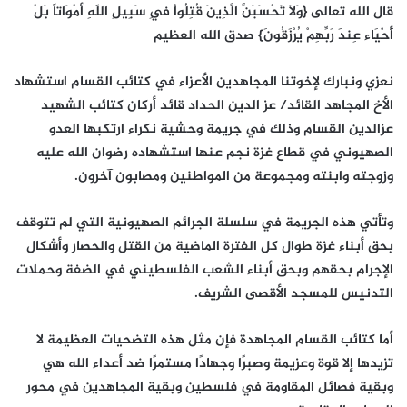
قال الله تعالى {وَلاَ تَحْسَبَنَّ الَّذِينَ قُتِلُواْ فِي سَبِيلِ اللّهِ أَمْوَاتاً بَلْ
أَحْيَاء عِندَ رَبِّهِمْ يُرْزَقُونَ} صدق الله العظيم
نعزي ونبارك لإخوتنا المجاهدين الأعزاء في كتائب القسام استشهاد
الأخ المجاهد القائد/ عز الدين الحداد قائد أركان كتائب الشهيد
عزالدين القسام وذلك في جريمة وحشية نكراء ارتكبها العدو
الصهيوني في قطاع غزة نجم عنها استشهاده رضوان الله عليه
وزوجته وابنته ومجموعة من المواطنين ومصابون آخرون.
وتأتي هذه الجريمة في سلسلة الجرائم الصهيونية التي لم تتوقف
بحق أبناء غزة طوال كل الفترة الماضية من القتل والحصار وأشكال
الإجرام بحقهم وبحق أبناء الشعب الفلسطيني في الضفة وحملات
التدنيس للمسجد الأقصى الشريف.
أما كتائب القسام المجاهدة فإن مثل هذه التضحيات العظيمة لا
تزيدها إلا قوة وعزيمة وصبرًا وجهادًا مستمرًا ضد أعداء الله هي
وبقية فصائل المقاومة في فلسطين وبقية المجاهدين في محور