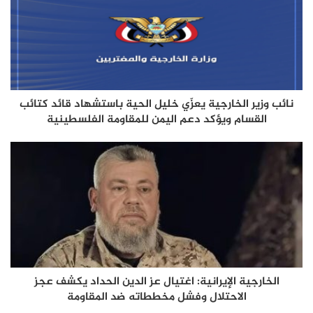
نائب وزير الخارجية يعزّي خليل الحية باستشهاد قائد كتائب
القسام ويؤكد دعم اليمن للمقاومة الفلسطينية
الخارجية الإيرانية: اغتيال عز الدين الحداد يكشف عجز
الاحتلال وفشل مخططاته ضد المقاومة