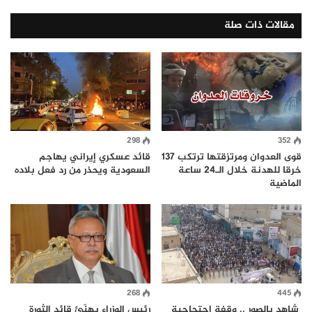
مقالات ذات صلة
298
352
قوى العدوان ومرتزقتها ترتكب 137
قائد عسكري إيراني يهاجم
خرقا للهدنة خلال الـ24 ساعة
السعودية ويحذر من رد فعل بلاده
الماضية
268
445
شاهد بالصور .. وقفة احتجاجية
رئيس الوزراء يهنّئ قائد الثورة