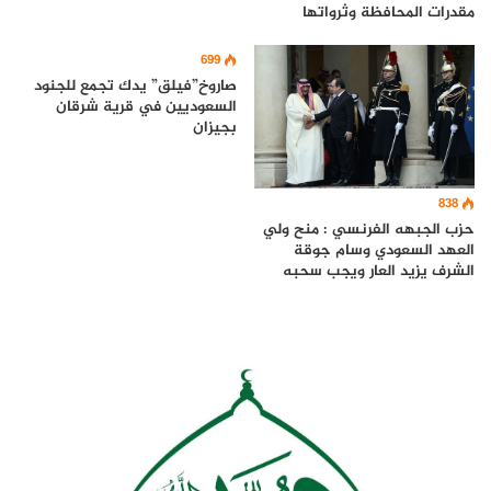
مقدرات المحافظة وثرواتها
699
صاروخ”فيلق” يدك تجمع للجنود
السعوديين في قرية شرقان
بجيزان
838
حزب الجبهه الفرنسي : منح ولي
العهد السعودي وسام جوقة
الشرف يزيد العار ويجب سحبه