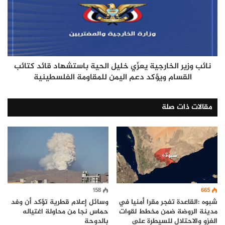
نائب وزير الخارجية يعزّي خليل الحية باستشهاد قائد كتائب
القسام ويؤكد دعم اليمن للمقاومة الفلسطينية
مقالات ذات صلة
665
158
شبوه :القاعدة تفجر مقرا أمنيا في
وسائل إعلام قطرية تؤكد أن وفد
مدينة الروضة ضمن مخطط لقوات
حماس نجا من محاولة اغتياله
الغزو والاحتلال للسيطرة على
بالدوحة