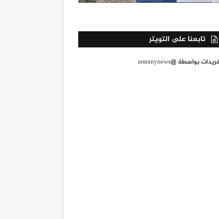
تابعنا على التويتر
يدات بواسطة @amranynews