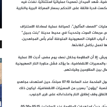
يقين والسلاح؛ فخلال الساعات الـ 12 الماضية، شهد الميدان تصعيدًا عملياتيًّا استثنائيًّا، نفذت فيه
درجة، عكست قدرة فائقة على التحكم بمسار المعركة البرية والنارية
يات “العصف المأكول”، كصياغة عملية لمعادلة الاستنزاف
لى مربعات الموت، وتحديدًا في محيط مدينة “بنت جبيل”
 أنياب القوات الصهيونية المتوغلة أمام بأس المجاهدين،
ا تعمل بكامل كفاءتها.
ورغم كثافة الغارات الصهيونية ومحاولات التشويش، إلا أن المقاومة وخلال نصف يومٍ مضى، أدرت 20 عملية
ية والمسيرات الانقضاضية، ما يؤكد فشل مناورة النار الصهيونية
ل بين المقاومين وقيادتهم.
وفي تفاصيل المشهدية لليوم الأحد، بدأت فصول الملحمة عند الساعة 07:10 صباحًا، حين استهدف مجاهدو
تصبة “يرؤون” بسربٍ من المسيّرات الانقضاضيّة، ليكون ذلك
لاتفاق وقف إطلاق النار واعتداءاته على قرى الجنوب.
ومع استمرار تعنت العدو، توالت العمليات النوعيّة، حيث استهدفت المقاومة عند الساعتين 05:15 و05:30