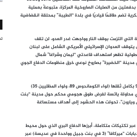
دفعتين من الصليات الصاروخية المركزة، متبوعةً بعملية
 استهدفت آلية عسكرية تضم طاقمًا قياديًا في بلدة “الطيبة” بمحلقة انقضاضية
 التي التزمت بوقف النار وواجهت غدر العدو، لن تقف
تغر
يتوقف العدوان الإسرائيلي الأمريكي الشامل على لبنان
بطولية تظهر استهداف قاعدتي “ليمان وشراغا” شمال
 مدينة “الخضيرة” بصاروخ نوعي خرق منظومات الدفاع الجوي
في القطاع الأوسط، حيث دفع العدو بالفرقة 98 بكامل ثقلها (لواء الكوماندوس 89، ولواء المظليين 35)
 بلواء “غفعاتي 84” من الفرقة 162، في محاولة يائسة لفرض طوق هجومي محكم حول مدينة “بنت
اس ويارون”، تحولت هذه الحشود إلى أهداف مستساغة
ر تكتيكات متكاملة، أبرزها الدفاع البري الذي حول محيط
المدينة إلى مقبرة للدبابات، حيث تم تدمير 4 دبابات “ميركافا” (3 في بنت جبيل وواحدة في عديسة) عبر