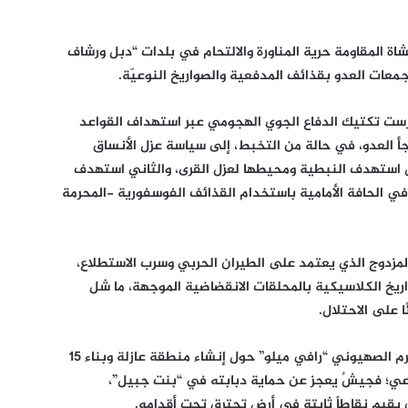
شاة المقاومة حرية المناورة والالتحام في بلدات “دبل ورشاف
عات العدو بقذائف المدفعية والصواريخ النوعيّة.
ارست تكتيك الدفاع الجوي الهجومي عبر استهداف القواعد
جأ العدو، في حالة من التخبط، إلى سياسة عزل الأنساق
ول استهدف النبطية ومحيطها لعزل القرى، والثاني استهدف
 في الحافة الأمامية باستخدام القذائف الفوسفورية -المحرمة
 المزدوج الذي يعتمد على الطيران الحربي وسرب الاستطلاع،
ريخ الكلاسيكية بالمحلقات الانقضاضية الموجهة، ما شل
 على الاحتلال.
كما أن ما يروج له قائد المنطقة الشمالية المجرم الصهيوني “رافي ميلو” حول إنشاء منطقة عازلة وبناء 15
لوعي؛ فجيشٌ يعجز عن حماية دبابته في “بنت جبيل”،
يم نقاطاً ثابتة في أرضٍ تحترق تحت أقدامه.