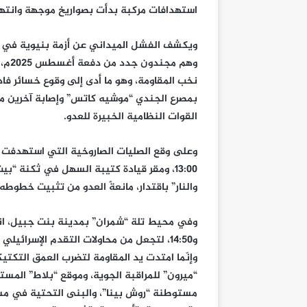
استهدافات مركبة بدأت بصواريخ موجهة وانته
ويكشف الفشل الميداني عن أزمة بنيوية في جيش
وهم 
نخب المقاومة، وهو ما أدى إلى وقوع خسائر فا
القوات النظامية الخبيرة للعدو.
وعلى وقع الصليات الصاروخية التي استهدفت 
والنار” باقتدار، مانعةً العدو من تثبيت خطوطه 
و14:50، لتجعل من محاولات التقدم الإسرائيلي
وإنّما امتدت يد المقاومة لتضرب العمق التكتي
“ميرون” للمراقبة الجوية، وموقع “بلاط” المس
مستوطنة “روش بينا”، والبنى التحتية في م