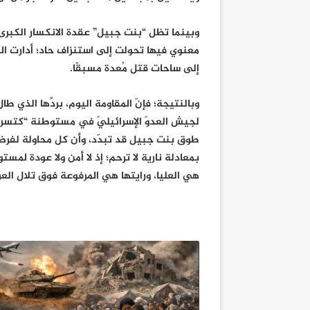
معنوي فيها تحولت إلى استنزاف حاد؛ أدارت ال
إلى ساحات قتل مُعدة مسبقًا.
وبالنتيجة؛ فإنّ المقاومة اليوم، بردِّها الذي
لجيش العدوّ الإسرائيليّ في مستوطنة “كتسرين”
طوق بنت جبيل قد تبدّد، وأن كل محاولة لفرض
بمعادلة نارية لا ترحم؛ إذ لا أمن ولا عودة لم
هي العليا، ورايتها هي المرفوعة فوق تلال العز 