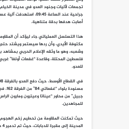
تجمعات لآليات وجنود العدو في مدينة الخيام ب
جراحية عند الساعة 09:45،
أصابت هدفها بدقة متناهية.
هذا التسلسل العملياتي جاء ليؤكد أن المقاومة
مكتوفة الأيدي، وأن ردها سيستمر ويشتد حتى 
وشعبه، وهو ما وثقه الإعلام الحربي بمشاهد 
فلسطين المحتلة، وقاعدة “غفعات أولغا” غربي
للعدو.
مسنودة
جبيل” من محاور “عيناتا وعيترون ومارون الر
للمجاهدين.
حيث تمكنت المقاومة من تحطيم زخم الهجوم عب