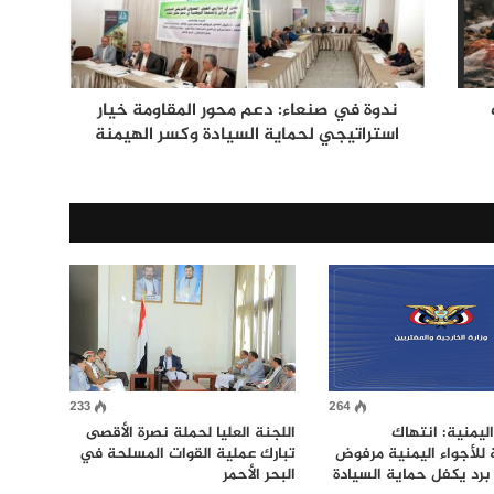
ندوة في صنعاء: دعم محور المقاومة خيار
استراتيجي لحماية السيادة وكسر الهيمنة
233
264
اليمنية: انتهاك
اللجنة العليا لحملة نصرة الأقصى
للأجواء اليمنية مرفوض
تبارك عملية القوات المسلحة في
برد يكفل حماية السيادة
البحر الأحمر