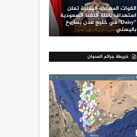
القوات المسلحة اليمنية تعلن
استهداف ناقلة النفط السعودية
“Daisy” في خليج عدن بصاروخ
باليستي
خريطة جرائم العدوان