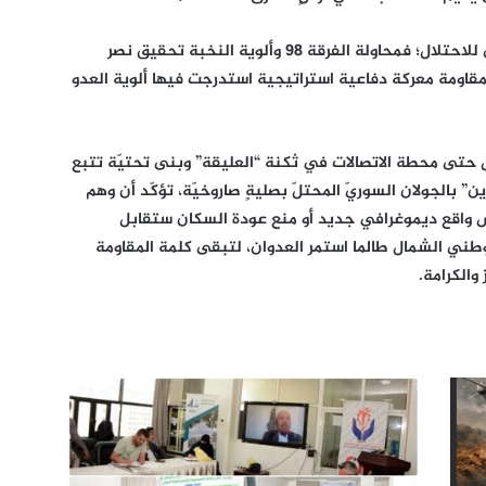
وبينما تظل “بنت جبيل” عقدة الانكسار الكبرى للاحتلال؛ فمحاولة الفرقة 98 وألوية النخبة تحقيق نصر
مقاومة معركة دفاعية استراتيجية استدرجت فيها ألوية العدو
 طال حتى محطة الاتصالات في ثكنة “العليقة” وبنى تحتيّة تتبع
 بالجولان السوريّ المحتلّ بصليةٍ صاروخيّة، تؤكّد أن وهم
 واقع ديموغرافي جديد أو منع عودة السكان ستقابل
ستوطني الشمال طالما استمر العدوان، لتبقى كلمة المقاومة
والكرامة.