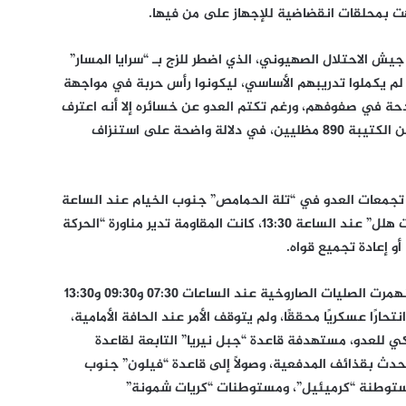
ت بمحلقات انقضاضية للإجهاز على من فيها.
 الاحتلال الصهيوني، الذي اضطر للزج بـ “سرايا المسار”
مجندون جدد من دفعة أغسطس 2025م، لم يكملوا تدريبهم الأساسي، ليكونوا رأس حربة في مواجهة
دحة في صفوفهم، ورغم تكتم العدو عن خسائره إلا أنه اعترف
بمصرع الجندي “موشيه كاتس” وإصابة آخرين من الكتيبة 890 مظليين، في دلالة واضحة على استنزاف
تجمعات العدو في “تلة الحمامص” جنوب الخيام عند الساعة
13:00، ومقر قيادة كتيبة السهل في ثكنة “بيت هلل” عند الساعة 13:30، كانت المقاومة تدير مناورة “الحركة
أو إعادة تجميع قواه.
وفي محيط تلة “شمران” بمدينة بنت جبيل، انهمرت الصليات الصاروخية عند الساعات 07:30 و09:30 و13:30
 انتحارًا عسكريًا محققًا، ولم يتوقف الأمر عند الحافة الأمامية،
كي للعدو، مستهدفة قاعدة “جبل نيريا” التابعة لقاعدة
تحدث بقذائف المدفعية، وصولًا إلى قاعدة “فيلون” جنوب
ستوطنة “كرميئيل”، ومستوطنات “كريات شمونة”