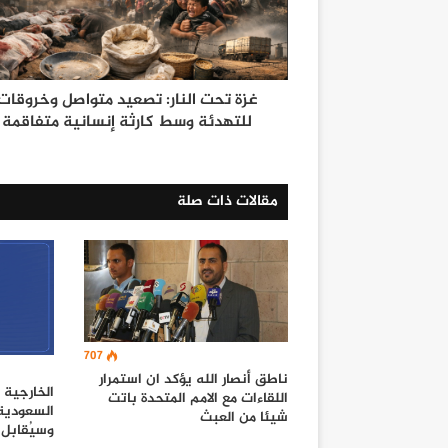
غزة تحت النار: تصعيد متواصل وخروقات
للتهدئة وسط كارثة إنسانية متفاقمة
مقالات ذات صلة
707
ناطق أنصار الله يؤكد ان استمرار
الخارجية 
اللقاءات مع الامم المتحدة باتت
السعودية 
شيئا من العبث
وسيُقابل 