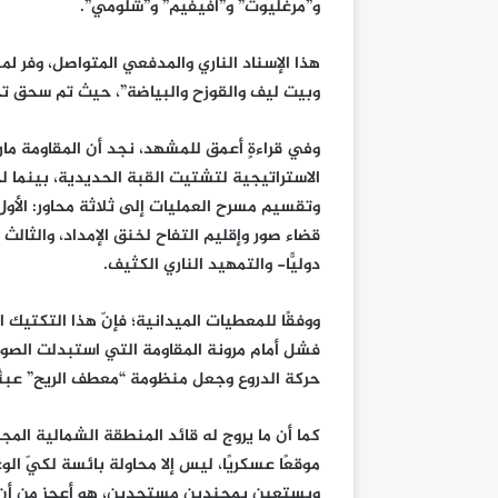
و”مرغليوت” و”أفيفيم” و”شلومي”.
هذا الإسناد الناري والمدفعي المتواصل، وفر لم
وبيت ليف والقوزح والبياضة”، حيث تم سحق تجم
وفي قراءةٍ أعمق للمشهد، نجد أن المقاومة م
الاستراتيجية لتشتيت القبة الحديدية، بينما ل
وتقسيم مسرح العمليات إلى ثلاثة محاور: الأ
قضاء صور وإقليم التفاح لخنق الإمداد، والثالث
دوليًّا- والتمهيد الناري الكثيف.
ووفقًا للمعطيات الميدانية؛ فإنّ هذا التكتيك
فشل أمام مرونة المقاومة التي استبدلت الصوا
حركة الدروع وجعل منظومة “معطف الريح” عبئًا
موقعًا عسكريًا، ليس إلا محاولة بائسة لكيّ ا
ويستعين بمجندين مستجدين، هو أعجز من أن يق