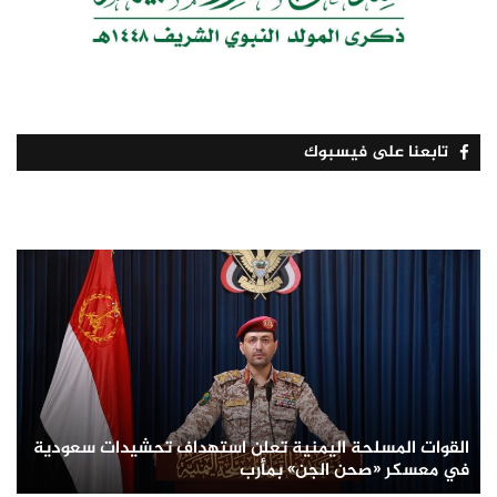
تابعنا على فيسبوك
القوات المسلحة اليمنية تعلن استهداف تحشيدات سعودية
في معسكر «صحن الجن» بمأرب