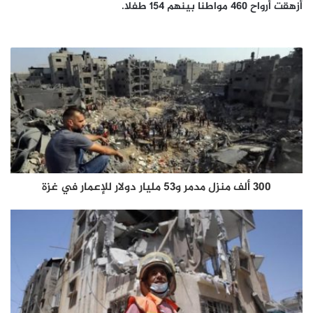
أزهقت أرواح 460 مواطنا بينهم 154 طفلا.
300 ألف منزل مدمر و53 مليار دولار للإعمار في غزة