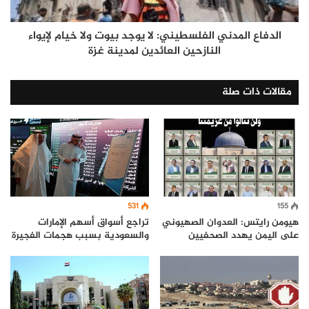
الدفاع المدني الفلسطيني: لا يوجد بيوت ولا خيام لإيواء
النازحين العائدين لمدينة غزة
مقالات ذات صلة
531
155
هيومن رايتس: العدوان الصهيوني
تراجع أسواق أسهم الإمارات
على اليمن يهدد الصحفيين
والسعودية بسبب هجمات الفجيرة