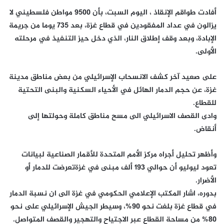
أفادت طواقم الإنقاذ ، اليوم السبت، بأن 9500 مواطن فلسطيني لا
يزالون في عداد المفقودين في قطاع غزة، بعد 735 يوما من جريمة
الإبادة، وبعد وقف إطلاق النار، الذي دخل حيز التنفيذ في مرحلته
الأولى.
على صعيد آخر كشف الانسحاب الإسرائيلي من بعض مناطق مدينة
غزة، عن حجم الدمار الهائل في الأحياء السكنية والبنى التحتية
للقطاع.
وادى القصف الاسرائيلي الى مسح مناطق كاملة وحولتها إلى
أنقاض.
وأظهر تحليل أجراه مركز الأمم المتحدة للأقمار الصناعية لبيانات
تعود ليوليو أن حوالي 193 ألف مبنى في غزةتعرضت للدمار أو
الأضرار.
بدوره، اشار المكتب الإعلامي الحكومي في غزة الى ان نسبة الدمار
في قطاع غزة بلغت نحو 90%، وسيطر الجيش الإسرائيلي على نحو
80% من مساحة القطاع عبر الاجتياح والتهجير والقصف المتواصل.