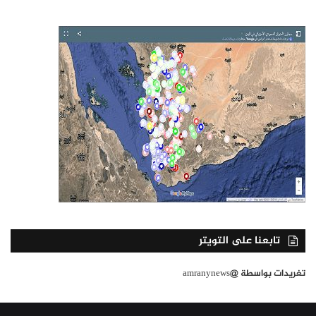
تابعنا على التويتر
تغريدات بواسطة @amranynews