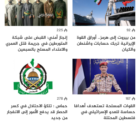
225
92
من بيروت إلى هرمز.. أوراق القوة
إنجاز أمني: القبض على شبكة
الإيرانية تربك حسابات واشنطن
المتورطين في جريمة قتل العمري
والكيان
والاعتداء المسلح بالسبعين
278
167
القوات المسلحة تستهدف أهدافا
حماس : تلكؤ الاحتلال في كسر
حساسة للعدو الإسرائيلي في
الحصار قد يدفع الأمور إلى الانفجار
فلسطين المحتلة
من جديد