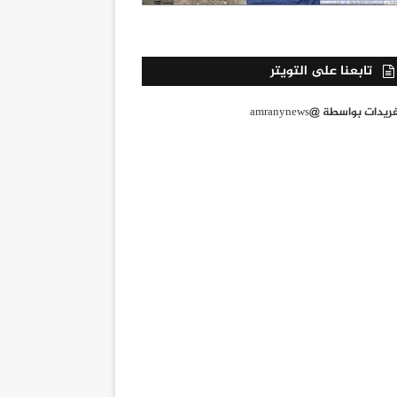
تابعنا على التويتر
يدات بواسطة @amranynews