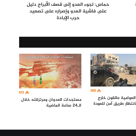
حماس: لجوء العدو إلى قصف الأبراج دليل
على فاشية العدو وإصراره على تصعيد
حرب الإبادة
560
612
لعوامية عالقون خارج
مستجدات العدوان ومرتزقته خلال
نتظار طريق آمن للعودة
الـ24 ساعة الماضية