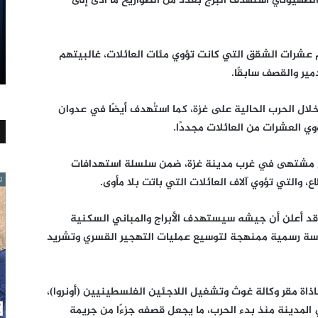
الصهيوني استهدف البرج بعدد من الصواريخ ما أدى إلى
برج مكوّن من 15 طابقًا، ويضم عشرات الشقق التي كانت تؤوي مئات العائلات، غالبيتهم
ير والقصف سابقًا.
ل الحرب الحالية على غزة، كما استُهدف أيضًا في عدوان
رج مشتهى في غرب مدينة غزة، ضمن سلسلة استهدافات
، والتي تؤوي آلاف العائلات التي باتت بلا مأوى.
، قد أعلن أن جيشه سيستهدف الأبراج والمباني السكنية
اسة رسمية ممنهجة لتوسيع عمليات التهجير القسري وتشريد
ة مقر وكالة غوث وتشغيل اللاجئين الفلسطينيين (أونروا)،
ي المدينة منذ بدء الحرب، ما يجعل قصفه جزءًا من جريمة