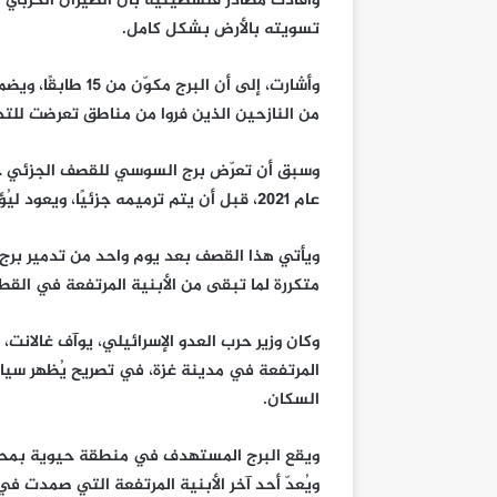
وأفادت مصادر فلسطينية بأن الطيران الحربي 
تسويته بالأرض بشكل كامل.
وأشارت، إلى أن ال
من النازحين الذين فروا من مناطق تعرضت للتدم
وسبق أن تعرّض برج السوسي للقصف الجزئي خلا
عام 2021، قبل أن يتم ترميمه جزئيًا، ويعود ليُؤوي العشرات من العائلات مجددًا.
ويأتي هذا القصف بعد يوم واحد من تدمير ب
متكررة لما تبقى من الأبنية المرتفعة في القطاع
وكان وزير حرب العدو الإسرائيلي، يوآف غالانت
المرتفعة في مدينة غزة، في تصريح يُظهر سي
السكان.
ويقع البرج المستهدف في منطقة حيوية بمحاذا
ويُعدّ أحد آخر الأبنية المرتفعة التي صمدت ف