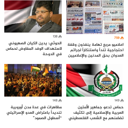
138
759
الحوثي: يدين الكيان الصهيوني
اعلاميو مربع تهامة ينفذون وقفة
لاستهداف الوفد المفاوض لحماس
احتجاجية تنداً واستنكاراً لجرائم
في الدوحة
العدوان بحق المدنين والإعلاميين
148
149
حماس تدعو جماهير الأمتين
مظاهرات في عدة مدن أوروبية
العربية والإسلامية إلى تكثيف
تنديداً باعتراض العدو الإسرائيلي
تضامنهم مع الشعب الفلسطيني
“أسطول الصمود”