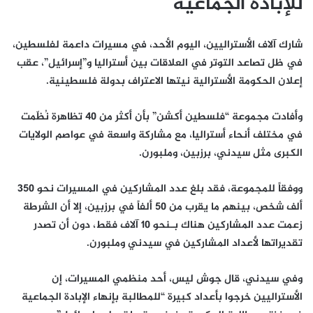
للإبادة الجماعية
شارك آلاف الأستراليين، اليوم الأحد، في مسيرات داعمة لفلسطين،
في ظل تصاعد التوتر في العلاقات بين أستراليا و”إسرائيل”، عقب
إعلان الحكومة الأسترالية نيتها الاعتراف بدولة فلسطينية.
وأفادت مجموعة “فلسطين أكشن” بأن أكثر من 40 تظاهرة نُظّمت
في مختلف أنحاء أستراليا، مع مشاركة واسعة في عواصم الولايات
الكبرى مثل سيدني، برزبين، وملبورن.
ووفقاً للمجموعة، فقد بلغ عدد المشاركين في المسيرات نحو 350
ألف شخص، بينهم ما يقرب من 50 ألفاً في برزبين، إلا أن الشرطة
زعمت عدد المشاركين هناك بـنحو 10 آلاف فقط، دون أن تصدر
تقديراتها لأعداد المشاركين في سيدني وملبورن.
وفي سيدني، قال جوش ليس، أحد منظمي المسيرات، إن
الأستراليين خرجوا بأعداد كبيرة “للمطالبة بإنهاء الإبادة الجماعية