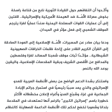
وأكّـدوا أن التفافَهم حول القيادة الثورية نابع من قناعة راسخة
بخوض معركة الأُمَّــة ضد الهيمنة الأمريكية والإسرائيلية.. لافتين
إلى أن عمليات القوات المسلحة اليمنية سندًا عمليًّا لغزة يترجم
الموقف الشعبي إلى فعل مؤثر في الميدان.
ودعا بيان صادر عن المسيرات، الأُمَّــة الإسلامية إلى العودة الصادقة
إلى القرآن الكريم القادر على إزاحة ظلمات الخرافات الصهيونية
الشيطانية.. مؤكّـدًا ثبات موقف شعبنا المساند لغزة وفلسطين
والمدافع عن الأقصى الشريف وبقية المقدسات الإسلامية، واليقين
بوعد الله بالنصر.
واستنكر بشدة الدعم الواضح من بعض الأنظمة العربية للعدو
الإسرائيلي والذي يعد سببًا رئيسيًّا في استمرار جرائم الإبادة
الجماعية في غزة، وشجّع العدوّ وأغراه لإعلان مخطّطاته الأكثر
خطورة باسم “إسرائيل الكبرى” بالرغم أنها تستهدف في المقدمة
بلدانا وشعوبا تخضع لحكم تلك الأنظمة الداعمة للصهاينة كالنظام