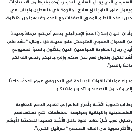
السعوديّ الذي يرسل السلاح للعدو، ويزوّده بغيرها من الاحتياجات
ويعمل على التآمر لنزع سلاح المقاومة في فلسطين ولبنان، في
حين يعقد النظام المصري الصفقات مع العدوّ، وغيرهما من الأنظمة.
وأدان البيان إعلانَ العدوّ الإسرائيلي بدعم أمريكي مرحلةً جديدةً
من العدوان الهمجي المتوحش على مدينة غزة.. وقال: “نشد على
أيدي رجال المقاومة المجاهدين الذين ينكِّلون بالعدوّ الصهيوني
أشد تنكيل ونقول لهم نحن معكم وإلى جانبكم وندعو الله لكم
دائمًا بالنصر”.
وبارك عمليات القوات المسلحة في البحر وفي عمق العدوّ.. داعيًا
إلى مزيد من التصعيد والتطوير والابتكار.
وطالب شعوبَ الأُمَّــة وأحرار العالم إلى تقديم الدعم للمقاومة
الفلسطينية واللبنانية ومواجهة المخطّطات التي تستهدفهم
وتحاول ضرب كُـلّ نقاط القوة داخل الأُمَّــة تمهيدا للمخطّط الأبشع
والأكثر دموية في العالم المسمى “إسرائيل الكبرى”.