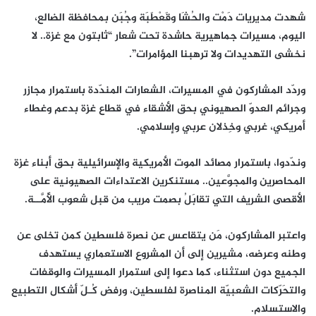
شهدت مديريات دَمْت والحُشَا وقَعْطَبَة وجُبَن بمحافظة الضالع،
اليوم، مسيرات جماهيرية حاشدة تحت شعار “ثابتون مع غزة.. لا
نخشى التهديدات ولا ترهبنا المؤامرات”.
وردّد المشاركون في المسيرات، الشعارات المندّدة باستمرار مجازر
وجرائم العدوّ الصهيوني بحق الأشقاء في قطاع غزة بدعم وغطاء
أمريكي، غربي وخِذلان عربي وإسلامي.
وندّدوا، باستمرار مصائد الموت الأمريكية والإسرائيلية بحق أبناء غزة
المحاصرين والمجوَّعين.. مستنكرين الاعتداءات الصهيونية على
الأقصى الشريف التي تقابَلُ بصمت مريب من قبل شعوب الأُمَّــة.
واعتبر المشاركون، مَن يتقاعس عن نصرة فلسطين كمن تخلى عن
وطنه وعرضه، مشيرين إلى أن المشروع الاستعماري يستهدف
الجميع دون استثناء، كما دعوا إلى استمرار المسيرات والوقفات
والتحَرّكات الشعبيّة المناصرة لفلسطين، ورفض كُـلّ أشكال التطبيع
والاستسلام.