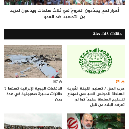
أحرار لحج يجدّدون الخروجَ في ثلاث ساحات ويدعون لمزيد
من التصعيد ضد العدو
مقالات ذات صلة
571
107
حزب الحق / تسليم اللجنة الثورية
الدفاعات الجوية الإيرانية تسقط 3
السلطة للمجلس السياسي نموذج
طائرات مسيرة صهيونية في عدة
لتسليم السلطة سلمياً كما لم
مدن
تعرفه البلاد من قبل