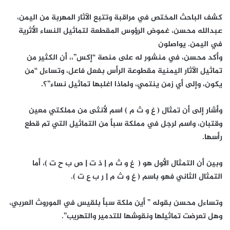
كشف الباحث المختص في مراقبة وتتبع الآثار المهربة من اليمن،
عبدالله محسن، غموض الرؤوس المقطعة لتماثيل النساء الأثرية
في اليمن. يواصلون
وأكد محسن، في منشور له على منصة “إكس”،، أن الكثير من
تماثيل الآثار اليمنية مقطوعة الرأس بفعل فاعل، وتساءل “من
يكون، وإلى أي زمن ينتمي، ولماذا اغلبها تماثيل نساء”؟.
وأشار إلى أن تمثال ( غ و ث م ) اسم لأنثى من مملكتي معين
وقتبان، واسم لرجل في مملكة سبأ من التماثيل التي تم قطع
رأسها.
وبين أن التمثال الأول هو ( غ و ث م | ذ ت | ص ب ح ت )، أما
التمثال الثاني فهو باسم ( غ و ث م | ر ب ع ت ).
وتساءل محسن بقوله ” أين ملكة سبأ بلقيس في الموروث العربي،
وهل تعرضت تماثيلها ونقوشها للتدمير والتهريب”.