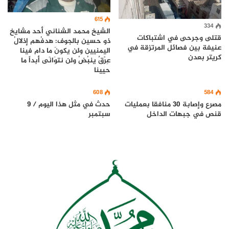
615
334
الشيخ محمد الشناني أحد مشايخ
قتلى وجرحى في اشتباكات
ذو حسين بالجوف: هدفُهم إذلالُ
عنيفة بين فصائل المرتزقة في
اليمنيين ولن يكونَ ما دام فينا
كريتر بعدن
عِرْقٌ ينبُضُ ولن نتوَانَى أبداً ما
حيينا
608
584
مصرع وإصابة 30 منافقا بعمليات
حدث في مثل هذا اليوم / 9
قنص في جبهات الداخل
سبتمبر