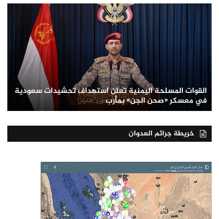
القوات المسلحة اليمنية تعلن استهداف تحشيدات سعودية
في معسكر «صحن الجن» بمأرب
خريطة جرائم العدوان