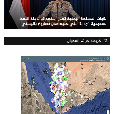
القوات المسلحة اليمنية تعلن استهداف ناقلة النفط
السعودية “Daisy” في خليج عدن بصاروخ باليستي
خريطة جرائم العدوان