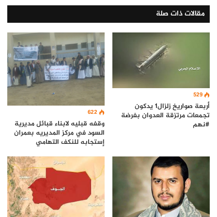
مقالات ذات صلة
529
أربعة صواريخ زلزال1 يدكون
622
تجمعات مرتزقة العدوان بفرضة
وقفه قبليه لابناء قبائل مديرية
#نهم
السود في مركز المديريه بعمران
إستجابه للنكف التهامي