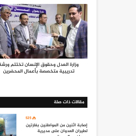
وزارة العدل وحقوق الإنسان تختتم ورشة
تدريبية متخصصة بأعمال المحضرين
مقالات ذات صلة
525
إصابة اثنين من المواطنين بغارتين
لطيران العدوان على مديرية