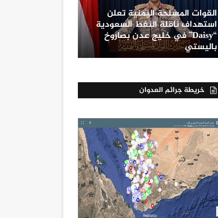
القوات المسلحة اليمنية تعلن
استهداف ناقلة النفط السعودية
“Daisy” في خليج عدن بصاروخ
باليستي
خريطة جرائم العدوان