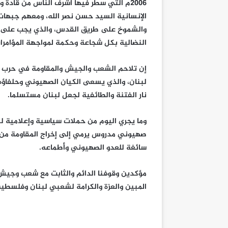
2006م التي سطر فيها أشرف الناس من قادة
الإنسانية السيد حسن نصر الله، ومعهم جبهات ا
والشموخ على طريق القدس، والذي يجب على ال
النضالية بكل شجاعة وحكمة لمواجهة المؤامرا
لبنان، والذي يسعى الكيان الصهيوني وحلفاؤه 
نار الفتنة والطائفية لجعل لبنان مستسلما.
وما يجري اليوم من حملات سياسية وإعلامية ل
صهيوني مدروس يرمي إلى إخراج المقاومة من ا
سائغة للعدو الصهيوني وأطماعه.
مؤكدين وقوفنا الدائم والثابت مع شعب وجيش 
المبين والعزة والكرامة لشعبي لبنان وفلسطي