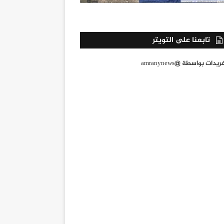
تابعنا على التويتر
يدات بواسطة @amranynews