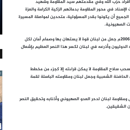
 وأفراد حزب الله وفي مقدمتهم سيد المقاومة وشهيد
لإسناد في محور المقاومة بدمائهم الزكية الكرامة والعزة
جميع أن يكونوا بقدر المسؤولية، متحدين لمواصلة المسيرة
ت الصهيونية.
إن تلاحم الشعب والجيش والمقاومة في حرب 2006م جعل من لبنان قوة لا يستهان بها وصمام أمان لكل
الدوليون وأذرعه في لبنان لكسر هذا النصر العظيم بإشعال
سحب سلاح المقاومة لا يمكن قراءته إلا كجزء من مخطط
لحاضنة الشعبية وجعل لبنان ومقاومته الباسلة لقمة
ومقاومة لبنان لدحر العدو الصهيوني وأذنابه وتحقيق النصر
ن الشقيقين.