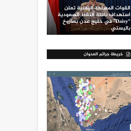
القوات المسلحة اليمنية تعلن
استهداف ناقلة النفط السعودية
“Daisy” في خليج عدن بصاروخ
باليستي
خريطة جرائم العدوان