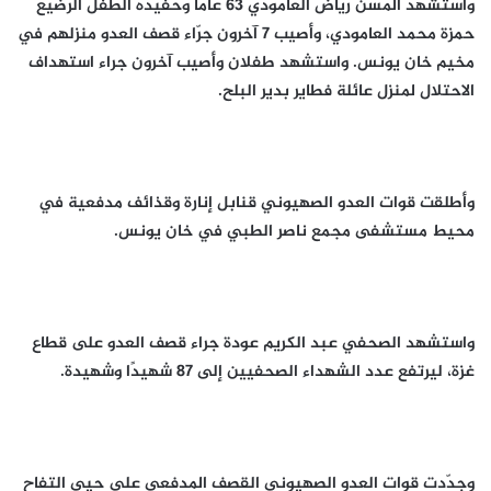
واستشهد المسن رياض العامودي 63 عامًا وحفيده الطفل الرضيع
حمزة محمد العامودي، وأصيب 7 آخرون جرّاء قصف العدو منزلهم في
مخيم خان يونس. واستشهد طفلان وأصيب آخرون جراء استهداف
الاحتلال لمنزل عائلة فطاير بدير البلح.
وأطلقت قوات العدو الصهيوني قنابل إنارة وقذائف مدفعية في
محيط مستشفى مجمع ناصر الطبي في خان يونس.
واستشهد الصحفي عبد الكريم عودة جراء قصف العدو على قطاع
غزة، ليرتفع عدد الشهداء الصحفيين إلى 87 شهيدًا وشهيدة.
وجدّدت قوات العدو الصهيوني القصف المدفعي على حيي التفاح