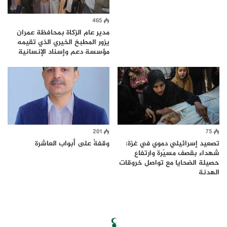
465
مدير عام الزكاة بمحافظة عمران
يزور المطبخ الخيري الذي تقيمه
مؤسسة دعم وإسناد الإنسانية
201
75
تصعيد إسرائيلي دموي في غزة:
وقفةٌ على أبواب العاشرة
شهداء بقصف مسيّرة وارتفاع
حصيلة الضحايا مع تواصل خروقات
الهدنة