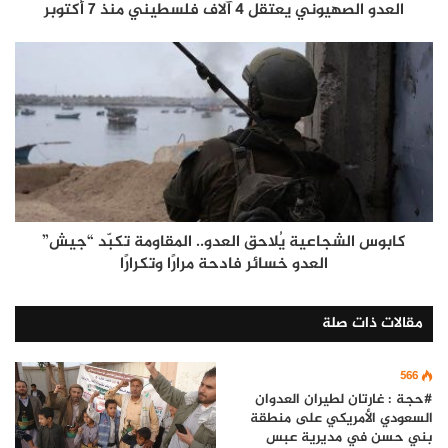
العدو الصهيوني يعتقل 4 آلاف فلسطيني منذ 7 أكتوبر
كابوس الشجاعية يُلاحق العدو.. المقاومة تكبّد “جيش”
العدو خسائر فادحة مرارًا وتكرارًا
مقالات ذات صلة
566
#حجة : غارتان لطيران العدوان
السعودي الأمريكي على منطقة
بني حسن في مديرية عبس