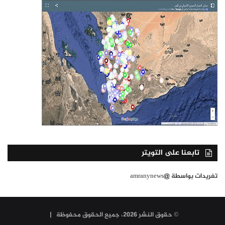
تابعنا على التويتر
تغريدات بواسطة @amranynews
© حقوق النشر 2026، جميع الحقوق محفوظة |