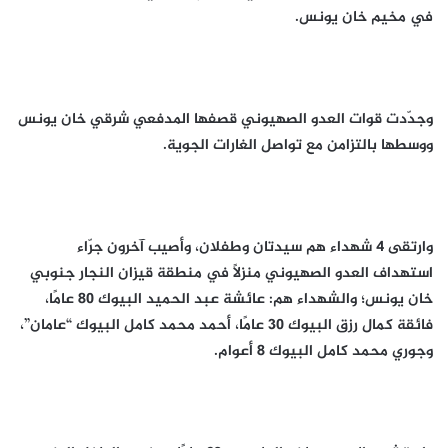
في مخيم خان يونس.
وجدّدت قوات العدو الصهيوني قصفها المدفعي شرقي خان يونس
ووسطها بالتزامن مع تواصل الغارات الجوية.
وارتقى 4 شهداء هم سيدتان وطفلان، وأصيب آخرون جرّاء
استهداف العدو الصهيوني منزلًا في منطقة قيزان النجار جنوبي
خان يونس؛ والشهداء هم: عائشة عبد الحميد البيوك 80 عامًا،
فائقة كمال رزق البيوك 30 عامًا، أحمد محمد كامل البيوك “عامان”،
وجوري محمد كامل البيوك 8 أعوام.