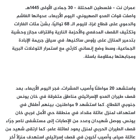
عمران نت – فلسطين المحتلة – 30 جمادى الأولى 1445هـ
واصلت قوات العدو الصهيوني، اليوم الأربعاء، عدوانها الغاشم
والدموي على قطاع غزة، لليوم الـ 68 تواليًا، بشنّ مئات الغارات
وتكثيف القصف المدفعي والأحزمة النارية واقتراف مجازر وحشية
بتدمير المنازل على رؤوس ساكنيها، في سياق جريمة الإبادة
الجماعية، وسط وضع إنساني كارثي مع استمرار التوغلات البرية
ومجابهتها بمقاومة باسلة.
واستشهد 20 مواطنًا وأصيب العشرات، فجر اليوم الأربعاء، بعد
قصف طيران العدو الإسرائيلي مناطق متفرقة في خان يونس
جنوبي القطاع. كما استشهد 9 مواطنين، بينهم أطفال في
استهداف لمنزل عائلة مقداد في منطقة حي الأمل غربي خان
يونس، ووصل شهيدان وعدد من الإصابات إلى مستشفى ناصر جرّاء
قصف الطيران الحربي لمنزل يعود لعائلة عامر، كما ارتقى شهيد من
عائلة صيام، وأصيب آخرون في قصف إسرائيلي استهدف منزلًا أخر