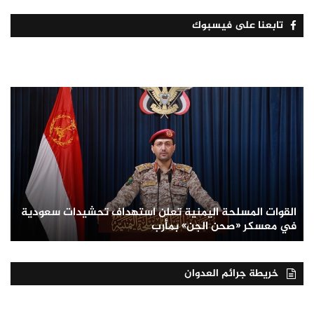
تابعنا على فيسبوك
القوات المسلحة اليمنية تعلن استهداف تحشيدات سعودية
في معسكر «صحن الجن» بمأرب
خريطة جرائم العدوان