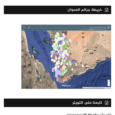
خريطة جرائم العدوان
تابعنا على التويتر
تغريدات بواسطة @amranynews