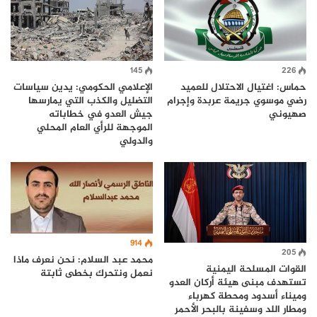
145
226
حماس: اغتيال الاحتلال للعميد
الإعلامي الحكومي: يدين سياسات
رضي موسوي جريمة عربدة وإجرام
التضليل والكذب التي يمارسها
صهيوني
جيش العدو في خطاباته
الموجهة للرأي العام المحلي
والدولي
914
205
محمد عبد السلام: نحن نعرف ماذا
القوات المسلحة اليمنية
نعمل ونتحرك بخطى ثابتة
تستهدف مبنى هيئة أركان العدو
وميناء أسدود ومحطة كهرباء
ومطار اللد وسفينة بالبحر الأحمر