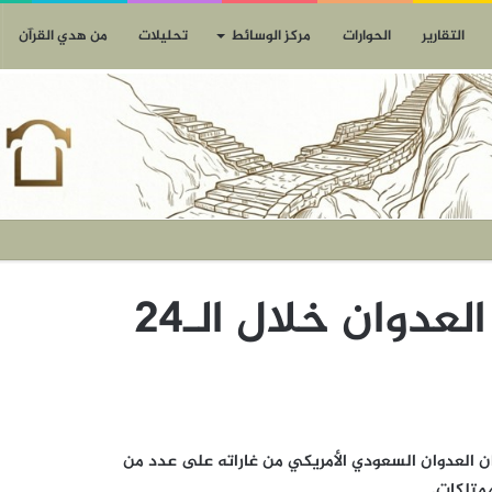
التقارير
الحوارات
مركز الوسائط
تحليلات
من هدي القرآن
مستجدات جرائم العدوان خلال الـ24
صعد طيران العدوان السعودي الأمريكي من غاراته على عدد من
متلكات.