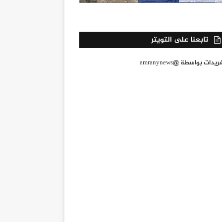
تابعنا على التويتر
يدات بواسطة @amranynews