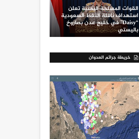
القوات المسلحة اليمنية تعلن
استهداف ناقلة النفط السعودية
“Daisy” في خليج عدن بصاروخ
باليستي
خريطة جرائم العدوان