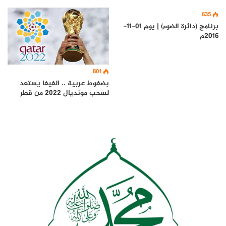
635
برنامج (دائرة الضوء) | يوم 01-11-
2016م
801
بضغوط عربية .. الفيفا يستعد
لسحب مونديال 2022 من قطر