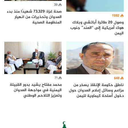
39
صحة غزة: 73,329 شهيدًا منذ بدء
1٬082
العدوان وتحذيرات من انهيار
وصول 20 طائرة أباتشي وبلاك
المنظومة الصحية
هوك أمريكية إلى “العند” جنوب
اليمن
71
648
محمد مفتاح يشيد بدور القبيلة
ناطق حكومة الإنقاذ يسخر من
اليمنية في مواجهة العدوان
مزاعم وسائل إعلام العدوان حول
وتعزيز التلاحم الوطني
دخول أسلحة كيماوية لليمن