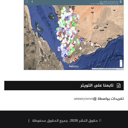
تابعنا على التويتر
تغريدات بواسطة @amranynews
© حقوق النشر 2026، جميع الحقوق محفوظة |