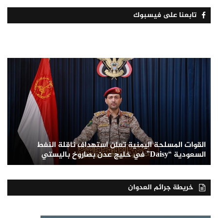
تابعنا على فيسبوك
القوات المسلحة اليمنية تعلن استهداف ناقلة النفط
السعودية “Daisy” في خليج عدن بصاروخ باليستي
خريطة جرائم العدوان