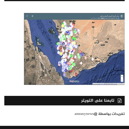
تابعنا على التويتر
تغريدات بواسطة @amranynews