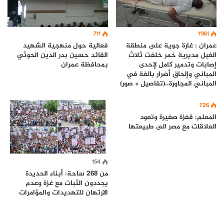
1٬961
711
عمران : غارة جوية على منطقة
فعالية حول منهجية الشهيد
الغيل مديرية خمر خلفت ثلاث
القائد حسين بدر الدين الحوثي
إصابات وتدمير كامل لإحدى
بمحافظة عمران
المباني وإلحاق أضرار بالغة في
المباني المجاورة،،(تفاصيل + صور)
726
المعلم: قفزة صغيرة وتعود
العلاقات مع مصر الى طبيعتها
154
من 268 ساحة: أبناء الحديدة
يجددون الثبات مع غزة وعدم
الارتهان للتهديدات والمؤامرات