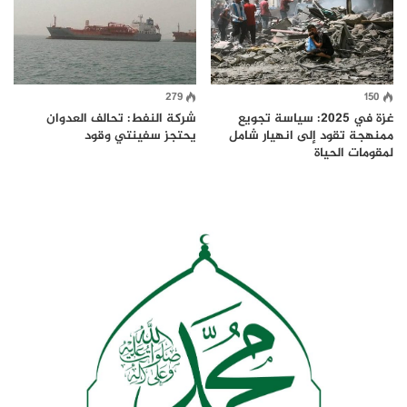
279
150
غزة في 2025: سياسة تجويع
شركة النفط: تحالف العدوان
ممنهجة تقود إلى انهيار شامل
يحتجز سفينتي وقود
لمقومات الحياة