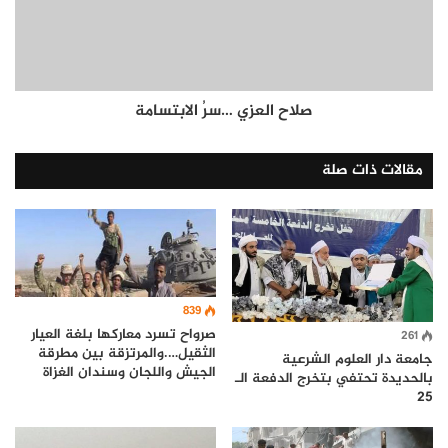
صلاح العزي …سرُ الابتسامة
مقالات ذات صلة
839
صرواح تسرد معاركها بلغة العيار
261
الثقيل….والمرتزقة بين مطرقة
جامعة دار العلوم الشرعية
الجيش واللجان وسندان الغزاة
بالحديدة تحتفي بتخرج الدفعة الـ
25