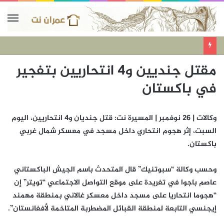
مقتل جنديين و4 انتحاريين بتفجير
في باكستان
وكالات | 26 نوفمبر | المسيرة نت: قتل جنديان و4 انتحاريين، اليوم
السبت، إثر هجوم انتحاري داخل مسجد في معسكر شمال غربي
باكستان.
وحسب وكالة “سبوتنيك” قال المتحدث باسم الجيش الباكستاني
عاصم باجوا في تغريدة على موقع التواصل الاجتماعي “تويتر” إن
“هجوما انتحاريا على مسجد داخل معسكر غالاني بمنطقة مهمند
إيجنسي التابعة لمنطقة القبائل المضطربة المتاخمة لأفغانستان”.