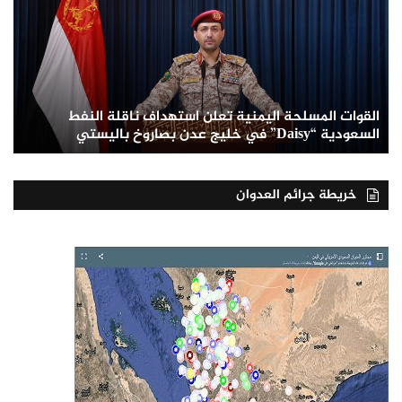
القوات المسلحة اليمنية تعلن استهداف ناقلة النفط
السعودية “Daisy” في خليج عدن بصاروخ باليستي
خريطة جرائم العدوان