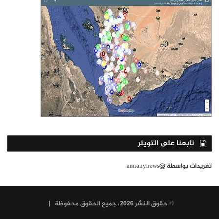
تابعنا على التويتر
تغريدات بواسطة @amranynews
© حقوق النشر 2026، جميع الحقوق محفوظة |