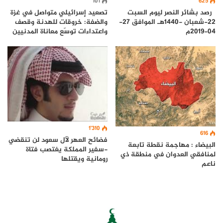
101
625
رصد بشائر النصر ليوم السبت
تصعيد إسرائيلي متواصل في غزة
22-شعبان -1440هـ الموافق 27-
والضفة: خروقات للهدنة وقصف
04-2019م
واعتداءات توسّع معاناة المدنيين
1٬310
616
فضائح العهر لآل سعود لن تنقضي
البيضاء : مهاجمة نقطة تابعة
-سفير المملكة يغتصب فتاة
لمنافقي العدوان في منطقة ذي
رومانية ويقتلها
ناعم