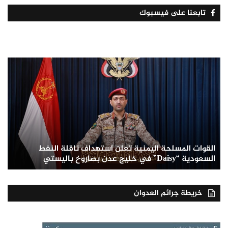
تابعنا على فيسبوك
القوات المسلحة اليمنية تعلن استهداف ناقلة النفط
السعودية “Daisy” في خليج عدن بصاروخ باليستي
خريطة جرائم العدوان