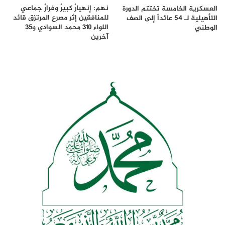
نهم: إنهيارٌ كبيرٌ وفرارٌ جماعي
العسكرية الخامسة تختتم الدورة
للمنافقين إثر مصرع المرتزِق قائد
التأهيلية لـ 54 عائداً إلى الصف
اللواء ٣١٠ محمد السوادي و٣٥
الوطني
آخرين