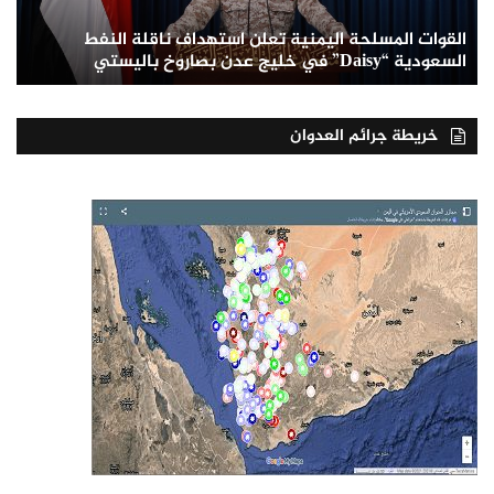
القوات المسلحة اليمنية تعلن استهداف ناقلة النفط
السعودية “Daisy” في خليج عدن بصاروخ باليستي
خريطة جرائم العدوان