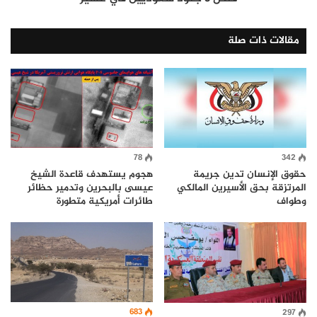
مقالات ذات صلة
78
342
حقوق الإنسان تدين جريمة
هجوم يستهدف قاعدة الشيخ
المرتزقة بحق الأسيرين المالكي
عيسى بالبحرين وتدمير حظائر
وطواف
طائرات أمريكية متطورة
683
297