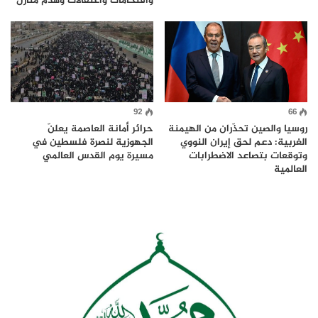
واقتحامات واعتقالات وهدم منازل
92
66
روسيا والصين تحذّران من الهيمنة
حرائر أمانة العاصمة يعلنّ
الغربية: دعم لحق إيران النووي
الجهوزية لنصرة فلسطين في
وتوقعات بتصاعد الاضطرابات
مسيرة يوم القدس العالمي
العالمية