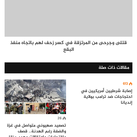
قتلى وجرحى من المرتزقة في كسر زحف لهم باتجاه منفذ
البقع
مقالات ذات صلة
613
إصابة شرطيين أمريكيين في
احتجاجات ضد ترامب بولاية
إنديانا
26
تصعيد صهيوني متواصل في غزة
والضفة رغم الهدنة.. قصف