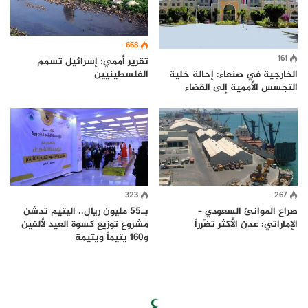
668
161
تقرير أممي: إسرائيل تسمم
الفلسطينيين
الخارجية في صنعاء: إحالة خلية
التجسس الأممية إلى القضاء
323
267
صراع الموانئ السعودي –
بـ55 مليون ريال.. اليتيم تدشن
الإماراتي: عدن الأكثر تضّرراً
مشروع توزيع كسوة العيد لألفين
و160 يتيماً ويتيمة