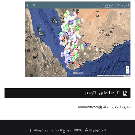
تابعنا على التويتر
تغريدات بواسطة @amranynews
© حقوق النشر 2026، جميع الحقوق محفوظة |