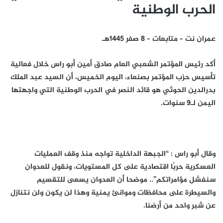
الحرب الوطنية
عمران نت – متابعات – 8 صفر 1445هـ
أكد رئيس المؤتمر الشعبي العام صادق أمين أبو راس خلال فعالية
تأسيس حزب المؤتمر بصنعاء، اليوم الخميس، أن السيد عبد الملك
بدرالدين الحوثي هو قائد النصر في الحرب الوطنية التي واجهتها
اليمن لـ9 سنوات.
وقال أبو راس : “الجبهة الداخلية تواجه منذ وقف العمليات
العسكرية حربًا اقتصادية على كل المستويات، ونقول للعدوان
سنفشل مؤامراتكم”.. موضحا أن العدوان يسعى للتقسيم
والسيطرة على محافظات وموانئ يمنية وهذا لن يكون ولن نتنازل
عن شبر واحد من أرضنا.