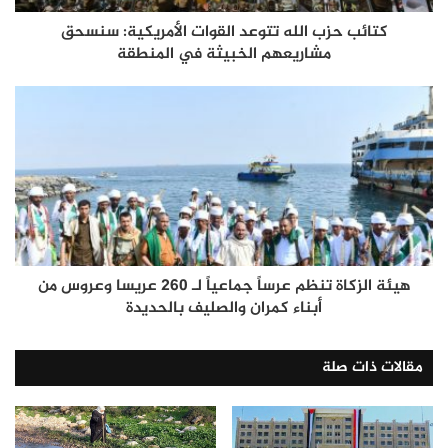
كتائب حزب الله تتوعد القوات الأمريكية: سنسحق
مشاريعهم الخبيثة في المنطقة
هيئة الزكاة تنظم عرساً جماعياً لـ 260 عريسا وعروس من
أبناء كمران والصليف بالحديدة
مقالات ذات صلة