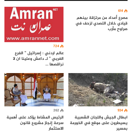
614
مصرع أعداد من مرتزقة بينهم
قيادي خلال التصدي لزحف في
صراوح مأرب
724
عالم اردني : إسرائيل ” الفرع
الغربي ” لـ داعش وعلينا ان لا
نراقصها …
934
262
ابطال الجيش واللجان الشعبية
الرئيس المشاط يؤكد على أهمية
يسيطرون على موقع في الخورمة
سرعة إنجاز مشروع قانون
بعسير
الاستثمار