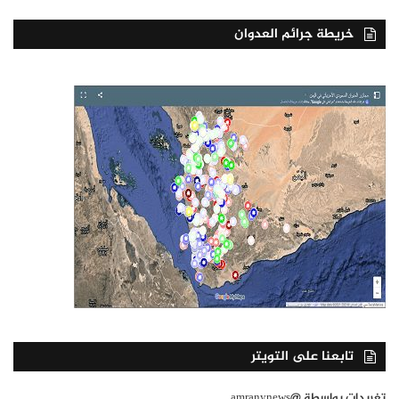
خريطة جرائم العدوان
تابعنا على التويتر
تغريدات بواسطة @amranynews