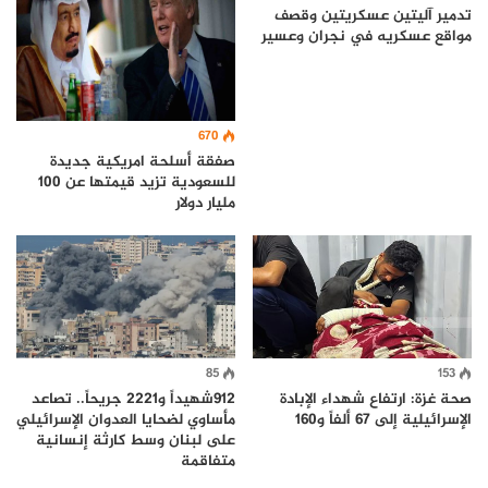
تدمير آليتين عسكريتين وقصف
مواقع عسكريه في نجران وعسير
670
صفقة أسلحة امريكية جديدة
للسعودية تزيد قيمتها عن 100
مليار دولار
85
153
صحة غزة: ارتفاع شهداء الإبادة
912شهيداً و2221 جريحاً.. تصاعد
الإسرائيلية إلى 67 ألفاً و160
مأساوي لضحايا العدوان الإسرائيلي
على لبنان وسط كارثة إنسانية
متفاقمة