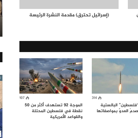
(إسرائيل تحترق) مقدمة النشرة الرئيسة
107
314
فلسطين” البالستية
الموجة 92 تستهدف أكثر من 50
دمُ العدوَّ بمواصفاتها
نقطة في فلسطين المحتلة
والقواعد الأمريكية