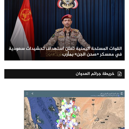
القوات المسلحة اليمنية تعلن استهداف تحشيدات سعودية
في معسكر «صحن الجن» بمأرب
خريطة جرائم العدوان