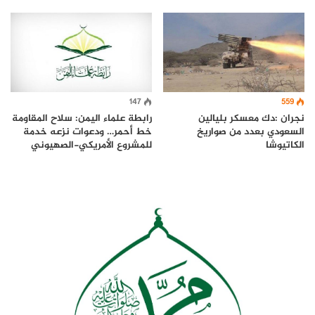
559
147
نجران :دك معسكر بليالين
رابطة علماء اليمن: سلاح المقاومة
السعودي بعدد من صواريخ
خط أحمر… ودعوات نزعه خدمة
الكاتيوشا
للمشروع الأمريكي-الصهيوني