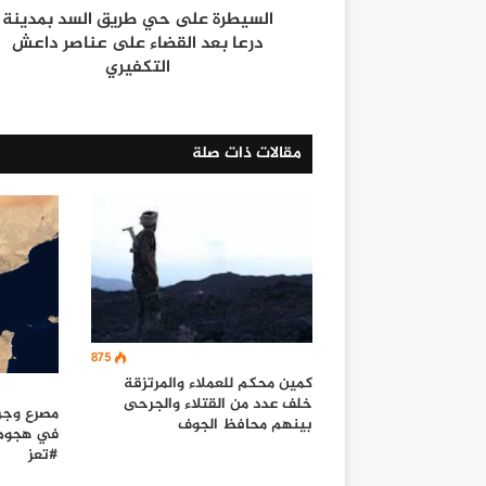
السيطرة على حي طريق السد بمدينة
درعا بعد القضاء على عناصر داعش
التكفيري
مقالات ذات صلة
875
كمين محكم للعملاء والمرتزقة
خلف عدد من القتلاء والجرحى
مصرع وجرح
بينهم محافظ الجوف
في هجوم 
#تعز