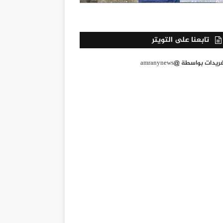
تابعنا على التويتر
يدات بواسطة @amranynews