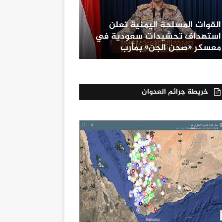
القوات المسلحة اليمنية تعلن
استهداف تحشيدات سعودية في
معسكر «صحن الجن» بمأرب
خريطة جرائم العدوان