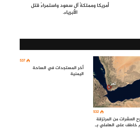
أمريكا ومملكةُ آل سعود واستمراءُ قتل
الأبرياء.
537
أخر المستجدات في الساحة
اليمنية
532
 العشرات من المرتزقة
خاطف على الهاملي بـ