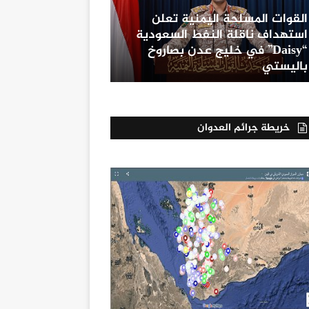
القوات المسلحة اليمنية تعلن
استهداف ناقلة النفط السعودية
“Daisy” في خليج عدن بصاروخ
باليستي
خريطة جرائم العدوان