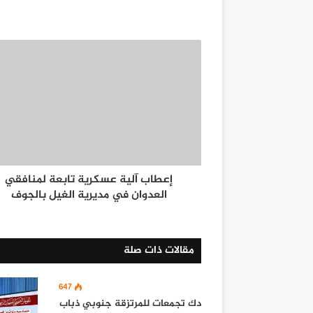
إعطاب آلية عسكرية تابعة لمنافقي
العدوان في مديرية الغيل بالجوف
مقالات ذات صلة
647
‏دك تجمعات للمرتزقة جنوبي ذباب