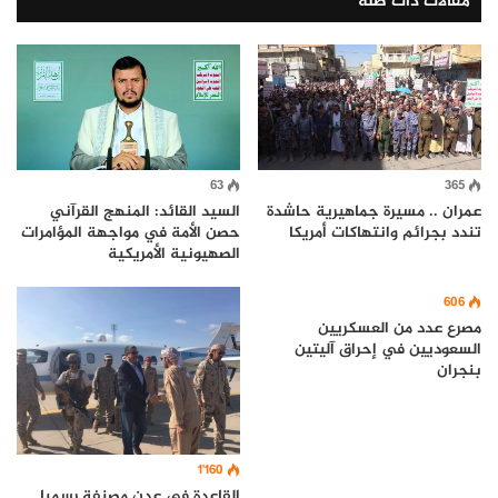
مقالات ذات صلة
63
365
عمران .. مسيرة جماهيرية حاشدة
السيد القائد: المنهج القرآني
تندد بجرائم وانتهاكات أمريكا
حصن الأمة في مواجهة المؤامرات
الصهيونية الأمريكية
606
مصرع عدد من العسكريين
السعوديين في إحراق آليتين
بنجران
1٬160
القاعدة في عدن مصنفة رسميا