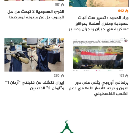
187
642
الفرح: السعودية لا تبحث عن حل
للجنوب بل عن مرتزقة لمعركتها
وراء الحدود : تدمير ست آليات
سعودية ومخزن أسلحة بمواقع
عسكرية في جيزان ونجران وعسير
280
163
برلماني أُوروبي يثني على دور
إيران تكشف عن قنبلتي “آرمان 1″
اليمن وحركة «أنصار الله» في دعم
و”آرمان 2” الذكيتين
الشعب الفلسطيني