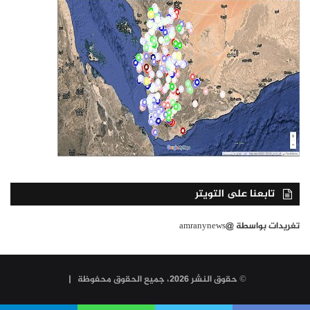
تابعنا على التويتر
تغريدات بواسطة @amranynews
© حقوق النشر 2026، جميع الحقوق محفوظة |