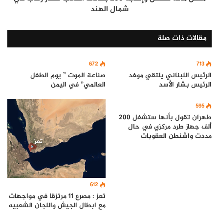
شمال الهند
مقالات ذات صلة
672
713
الرئيس اللبناني يلتقي موفد
صناعة الموت ” يوم الطفل
الرئيس بشار الأسد
العالمي” في اليمن
595
طهران تقول بأنها ستشغل 200
ألف جهاز طرد مركزي في حال
مددت واشنطن العقوبات
612
تعز : مصرع 11 مرتزقا في مواجهات
مع ابطال الجيش واللجان الشعبيه