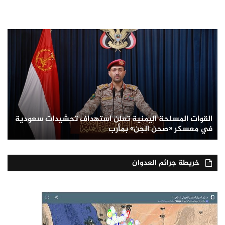
القوات المسلحة اليمنية تعلن استهداف تحشيدات سعودية
في معسكر «صحن الجن» بمأرب
خريطة جرائم العدوان