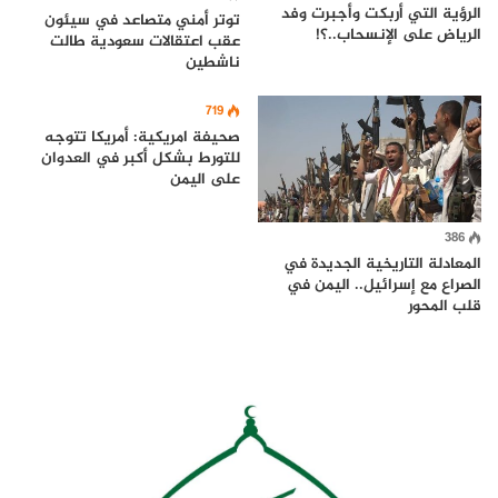
الرؤية التي أربكت وأجبرت وفد
توتر أمني متصاعد في سيئون
الرياض على الإنسحاب..؟!
عقب اعتقالات سعودية طالت
ناشطين
719
صحيفة امريكية: أمريكا تتوجه
للتورط بشكل أكبر في العدوان
على اليمن
386
المعادلة التاريخية الجديدة في
الصراع مع إسرائيل.. اليمن في
قلب المحور