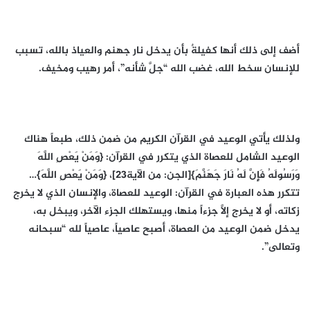
أضف إلى ذلك أنها كفيلةٌ بأن يدخل نار جهنم والعياذ بالله، تسبب
للإنسان سخط الله، غضب الله “جلَّ شأنه”، أمر رهيب ومخيف.
ولذلك يأتي الوعيد في القرآن الكريم من ضمن ذلك، طبعاً هناك
الوعيد الشامل للعصاة الذي يتكرر في القرآن: {وَمَنْ يَعْصِ اللَّهَ
وَرَسُولَهُ فَإِنَّ لَهُ نَارَ جَهَنَّمَ}[الجن: من الآية23]، {وَمَنْ يَعْصِ اللَّهَ}…
تتكرر هذه العبارة في القرآن: الوعيد للعصاة، والإنسان الذي لا يخرج
زكاته، أو لا يخرج إلَّا جزءاً منها، ويستهلك الجزء الآخر، ويبخل به،
يدخل ضمن الوعيد من العصاة، أصبح عاصياً، عاصياً لله “سبحانه
وتعالى”.