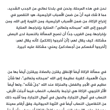
نحن في هذه المرحلة، ونحن في بلدنا نعاني من الجدب الشديد،
مما لا شك فيه أنَّ من ضمن الأسباب الرئيسية، هو: التقصير في
إخراج الزكاة، من ضمن الأسباب الرئيسية، ومن التوبة إلى الله، ومن
الرجوع إلى الله “سبحانه وتعالى”: العناية بإخراجها، العناية
بإخراجها، ومن الغريب جدًّا أن تصبح المسألة بالنسبة لدى البعض
مشكلة، كيف يقال لهم: [أَنْ أخرجوا زكاتكم]، كأنه يقال لهم:
[أخرجوا أنفسكم من أجسادكم]، يعني: مشكلة عليه كبيرة.
في مسألة الزكاة أيضاً الإنفاق يقترن بالصلاة، ويقترن أيضاً بها من
حيث الأهمية، كقربة عظيمة إلى الله “سبحانه وتعالى”، لها شأنٌ
عظيم في الأجر، والفضل، والمنزلة عند الله “جلَّ شأنه”، ولها أيضاً
الأثر التربوي، الزكاة هي ترتبط بالنصاب، النصاب فيما أنبتت الأرض،
النصاب في أموال التجارة، والحول في أموال التجارة، وما أشبه ذلك
من التفاصيل، النصاب أيضاً في الثروة الحيوانية، وفق أرقام معينة