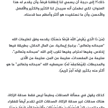
ذلك؟! إلى درجة أن يسمي لنا إنفاقنا قرضاً، وأن يقدم له هذا
العنوان؛ لكي نطمئن أنه سيبدل لنا الكثير والكثير والأفضل
والأحسن، وأن ما نستفيده هو أكثر وأعظم مما قدمناه.
{مَنْ ذَا الَّذِي يُقْرِضُ اللَّهَ قَرْضًا حَسَنًا}: يقدمه وفق تعليمات الله
“سبحانه وتعالى”، برغبةٍ إيمانية، من المال الحلال، بطريقة فيها
إخلاص، وفيها احترام، وفيها تقرب إلى الله “سبحانه وتعالى”،
سليمة من المفسدات، سليمة من المن، سليمة من الأذى
والمحبطات، {فَيُضَاعِفَهُ لَهُ}: سيعطيه الله “سبحانه وتعالى” ما هو
أكثر منه بكثير، {وَلَهُ أَجْرٌ كَرِيمٌ}.
كذلك يقول في مسألة الصدقات، وطبعاً ليس فقط صدقة الزكاة،
هناك صدقات غير صدقة الزكاة، الصدقات التي تقدم أيضاً للفقراء
والمحتاجين: {إِنَّ الْمُصَّدِّقِينَ وَالْمُصَّدِّقَاتِ وَأَقْرَضُوا اللَّهَ قَرْضًا حَسَنًا