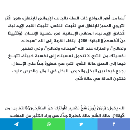
أيضاً من أهم الدوافع ذات الصلة بالجانب الإيماني للإنفاق، هي: الأثر
التربوي المميز للإنفاق في تثبيت النفس، تثبيت القيم الإيمانية،
الأخلاق الإيمانية، المعاني الإيمانية، في نفسية الإنسان، {وَتَثْبِيتًا
مِنْ أَنْفُسِهِمْ}[البقرة: 265]، ابتغاء القربة إلى الله “سبحانه
وتعالى”، والمنزلة عند الله “سبحانه وتعالى”، وفي تطهير
نفسيتك من الشح، لا تتحول نفسيتك إلى نفسية خبيثة، تترسخ
فيها إلى العمق حالة الشح، التي هي خطيرةٌ جدًّا على الإنسان،
يجمع فيها بين البخل والحرص، البخل في المال، والحرص عليه،
فتكون الحالة هي حالة شُح.
الله يقول: {وَمَنْ يُوقَ شُحَّ نَفْسِهِ فَأُولَئِكَ هُمُ الْمُفْلِحُونَ}[التغابن: من
الآية16]، حالة الشح حالة خطيرة جدًّا، هي وراء الكثير من المفاسد
والجرائم التي يصل إليها الإنسان نتيجة أطماعه الشديدة، أطماعه
Telegram
WhatsApp
Twitter
Faceboo