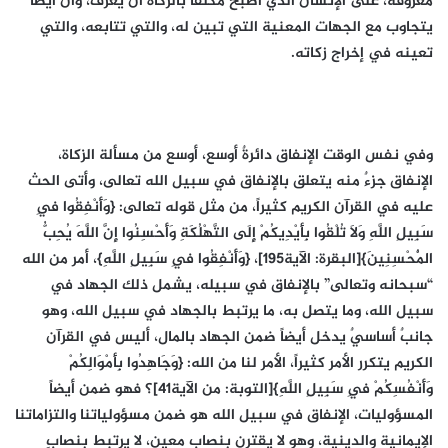
معروفة، على الإنسان الذي أصبح مكلفاً بالزكاة أن يعرف، وأن أيضاً
يتجاوب مع الجهات المعنية التي تبين له، والتي تتابعه، والتي
تعينه في إخراج زكاته.
وفي نفس الوقت الإنفاق دائرةٌ أوسع، أوسع من مسألة الزكاة،
الإنفاق جزءٌ منه يتعلق بالإنفاق في سبيل الله تعالى، وأتى الحث
عليه في القرآن الكريم كثيراً، من مثل قوله تعالى: {وَأَنْفِقُوا فِي
سَبِيلِ اللَّهِ وَلَا تُلْقُوا بِأَيْدِيكُمْ إِلَى التَّهْلُكَةِ وَأَحْسِنُوا إِنَّ اللَّهَ يُحِبُّ
الْمُحْسِنِينَ}[البقرة: الآية195]، {وَأَنْفِقُوا فِي سَبِيلِ اللَّهِ}، أمر من الله
“سبحانه وتعالى” بالإنفاق في سبيله، يشمل ذلك الجهاد في
سبيل الله، وما يتصل به، ما يرتبط بالجهاد في سبيل الله، وهو
جانبٌ أساسيٌ يدخل أيضاً ضمن الجهاد بالمال، أليس في القرآن
الكريم يتكرر الأمر كثيراً، الأمر لنا من الله: {وَجَاهِدُوا بِأَمْوَالِكُمْ
وَأَنْفُسِكُمْ فِي سَبِيلِ اللَّهِ}[التوبة: من الآية41]؟ فهو ضمن أيضاً
المسؤوليات، الإنفاق في سبيل الله هو ضمن مسؤولياتنا والتزاماتنا
الإيمانية والدينية، وهو لا يقترن بنصاب معين، لا يرتبط بنصابٍ