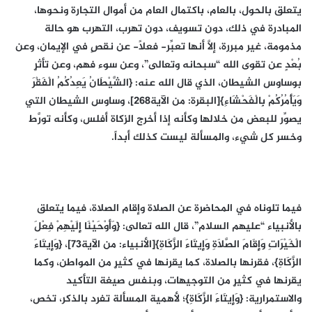
يتعلق بالحول، بالعام، باكتمال العام من أموال التجارة ونحوها،
المبادرة في ذلك، دون تسويف، دون تهرب، التهرب هو حالة
مذمومة، غير مبررة، إلَّا أنها تعبِّر- فعلاً- عن نقصٍ في الإيمان، وعن
بُعْدٍ عن تقوى الله “سبحانه وتعالى”، وعن سوء فهم، وعن تأثرٍ
بوساوس الشيطان، الذي قال الله عنه: {الشَّيْطَانُ يَعِدُكُمُ الْفَقْرَ
وَيَأْمُرُكُمْ بِالْفَحْشَاءِ}[البقرة: من الآية268]، وساوس الشيطان التي
يصوِّر للبعض من خلالها وكأنه إذا أخرج الزكاة أفلس، وكأنه تورَّط
وخسر كل شيء، والمسألة ليست كذلك أبداً.
فيما تلوناه في المحاضرة عن الصلاة وإقام الصلاة، فيما يتعلق
بالأنبياء “عليهم السلام”، قال الله تعالى: {وَأَوْحَيْنَا إِلَيْهِمْ فِعْلَ
الْخَيْرَاتِ وَإِقَامَ الصَّلَاةِ وَإِيتَاءَ الزَّكَاةِ}[الأنبياء: من الآية73]، {وَإِيتَاءَ
الزَّكَاةِ}، فقرنها بالصلاة، كما يقرنها في كثيرٍ من المواطن، وكما
يقرنها في كثيرٍ من التوجيهات، وبنفس صيغة التأكيد
والاستمرارية: {وَإِيتَاءَ الزَّكَاةِ}؛ لأهمية المسألة تفرد بالذكر، تخص،