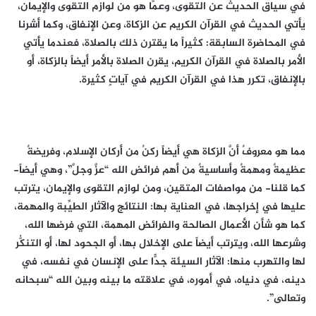
في سياق الحديث عن التقوى، وعمَّا هو من لوازم التقوى والإيمان،
يأتي الحديث في القرآن الكريم عن الزكاة، وعن الإنفاق، وكما أشرنا
في المحاضرة السابقة: كثيراً ما يقترن ذلك بالصلاة، فعندما يأتي
الأمر بالصلاة في القرآن الكريم، يقرن الصلاة بالأمر أيضاً بالزكاة، أو
بالإنفاق، تكرر هذا في القرآن الكريم في آياتٍ كثيرة.
مما هو معروفٌ أنَّ الزكاة هي أيضاً ركنٌ من أركان الإسلام، وفريضةٌ
عظيمةٌ ومهمةٌ وأساسيةٌ من أهم فرائض الله “عزَّ وجلَّ”، وهي أيضاً-
كما قلنا- من مواصفات المتقين، ومن لوازم التقوى والإيمان، يترتب
عليها في إخراجها، في العناية بها: النتائج والآثار الطيِّبة والمهمة،
كما هو شأن الأعمال الصالحة والفرائض المهمة، التي فرضها الله،
وشرعها الله، ويترتب أيضاً على الإخلال بها، أو الجحود لها، أو التنكُّر
لها والتهرب منها: الآثار السيئة جدًّا على الإنسان في نفسه، في
دينه، في دنياه، في أموره، في علاقته ما بينه وبين الله “سبحانه
وتعالى”.