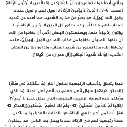
ويأتي أيضاً قوله تعالى: {وَوَيْلٌ لِلْمُشْرِكِينَ (6) الَّذِينَ لَا يُؤْتُونَ الزَّكَاةَ}
[فصلت: 6-7]، {الَّذِينَ لَا يُؤْتُونَ الزَّكَاةَ}، الويل لهم، والويل عندما
يقول الله: (وَيْلٌ)، هو يعبِّر عن عذابه الشديد، عما أعده من شديد
العذاب لهم، فهذا أمر رهيب على كل الذين لا يؤتون الزكاة، أو لا
يؤتون إلَّا جزءاً منها، ويستهلكون البعض الآخر، أن يخافوا من الله،
أن يتقوا الله، وأن يخافوا من عذاب الله، من الويل، {وَوَيْلٌ}، عندما
يقولها الله، ماذا تعني من شديد العذاب، ماذا وراءها من العقاب
الشديد! {وَاللَّهُ شَدِيدُ الْعِقَابِ}[آل عمران: من الآية11].
فيما يتعلق بالأسباب الرئيسية لدخول النار: {مَا سَلَكَكُمْ فِي سَقَرَ}
[المدثر: الآية42]، سؤال لأهل جهنم، يسألهم أهل الجنة: [ما الذي
ورَّطكم هذه الورطة الرهيبة، المخيفة، التي تمثل خسراناً أبدياً؟!]،
{قَالُوا لَمْ نَكُ مِنَ الْمُصَلِّينَ (43) وَلَمْ نَكُ نُطْعِمُ الْمِسْكِينَ}[المدثر: 43-
44]، أيضاً من أهم ما في الزكاة، هو: العناية بالفقراء والمساكين،
حصةٌ رئيسيةٌ لهم في الزكاة، عندما يبخل بها الناس، هم يبخلون