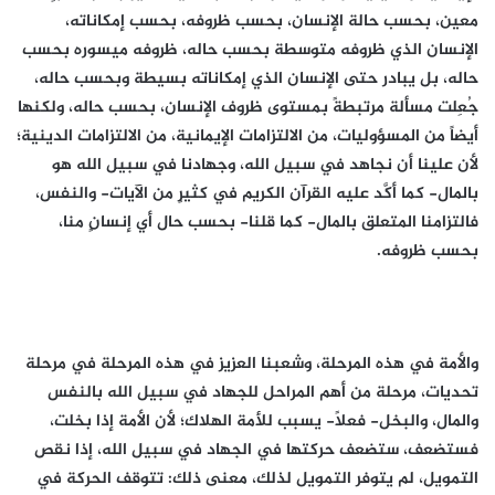
معين، بحسب حالة الإنسان، بحسب ظروفه، بحسب إمكاناته،
الإنسان الذي ظروفه متوسطة بحسب حاله، ظروفه ميسوره بحسب
حاله، بل يبادر حتى الإنسان الذي إمكاناته بسيطة وبحسب حاله،
جُعِلت مسألة مرتبطةً بمستوى ظروف الإنسان، بحسب حاله، ولكنها
أيضاً من المسؤوليات، من الالتزامات الإيمانية، من الالتزامات الدينية؛
لأن علينا أن نجاهد في سبيل الله، وجهادنا في سبيل الله هو
بالمال- كما أكَّد عليه القرآن الكريم في كثيرٍ من الآيات- والنفس،
فالتزامنا المتعلق بالمال- كما قلنا- بحسب حال أي إنسانٍ منا،
بحسب ظروفه.
والأمة في هذه المرحلة، وشعبنا العزيز في هذه المرحلة في مرحلة
تحديات، مرحلة من أهم المراحل للجهاد في سبيل الله بالنفس
والمال، والبخل- فعلاً- يسبب للأمة الهلاك؛ لأن الأمة إذا بخلت،
فستضعف، ستضعف حركتها في الجهاد في سبيل الله، إذا نقص
التمويل، لم يتوفر التمويل لذلك، معنى ذلك: تتوقف الحركة في