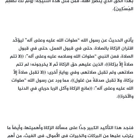
بهذا الحق الذي يتضرر أهله، فمن مثل هذه النتيجة: {وَلَمْ نَكُ نُطْعِمُ
الْمِسْكِينَ}.
يأتي الحديث عن رسول الله “صلوات الله عليه وعلى آله” ليؤكِّد
اقتران الزكاة بالصلاة، حتى في قبول العمل، حتى في قبول
الصلاة، فعن النبي “صلوات الله وسلامه عليه وعلى آله”: ((لا تتم
صلاةٌ إلَّا بزكاة))، الذين عليهم حق الزكاة ثم لا يخرجونه؛ لم تتم
صلاتهم، ولم تقبل صلاتهم، وفي روايةٍ أخرى: ((لا تقبل صلاةٌ إلَّا
بزكاة، ولا تقبل صدقةٌ من غلول))، مما ورد عن رسول الله “صلوات
الله عليه وعلى آله”: ((مانع الزكاة وآكل الربا حرباي في الدنيا
والآخرة)).
فنجد هذا التأكيد الكبير جدًّا على مسألة الزكاة وأهميتها، وأيضاً ما
يترتب عليها من البركات والخيرات في الأموال، في الغيث، من أهم