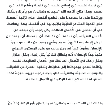
في تربية نفسه، في إصلاح نفسه، في تنمية مشاعر الخير في
نفسه، وهذا متاح، أتاحه الله “سبحانه وتعالى”، هو يأمرنا، ويدُّلنا،
ويرشدنا على ما يساعدنا على تطهير أنفسنا، على تزكية أنفسنا،
على تنمية المشاعر الطيِّبة والإيجابية في أنفسنا، وهذا يساعدنا
في أن ننطلق في الأعمال الصالحة بكل رغبة، وأن نبتعد عن
الأعمال السيئة، وأن نمقتها، أن نكرهها، أن نبغضها، أن نبتعد عن
الميل إليها، وهذا شيءٌ عظيم، وشيء مهم، من جانب هو سموٌ
للإنسان، وشرفٌ كبيرٌ له، ومن جانب هو على المستوى العملي
مفيدٌ جدًّا للإنسان؛ لأنه ينطلق تلقائياً بكل رغبة، وبكل اعتزاز،
وبكل راحة، في الأعمال الصالحة، في الأعمال العظيمة، نفسه
بزكائها تسمو، وبعودتها إلى فطرتها، وتنقية الفطرة من الشوائب
والترسبات الخبيثة والسيئة، فهو يتجه برغبة كبيرة، نتيجةً لهذا
الطهر، لهذا الصلاح، لهذا الزكاء، في الأعمال الصالحة.
ولذلك قال الله “سبحانه وتعالى” فيما يتعلق بأمر الزكاة: {خُذْ مِنْ