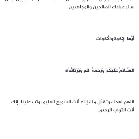
سائر عبادك الصالحين والمجاهدين.
أيُّها الإخوة والأخوات
السَّـلَامُ عَلَيْكُمْ وَرَحْمَةُ اللهِ وَبَرَكَاتُهُ؛؛؛
اللهم اهدنا، وتقبَّل منا، إنك أنت السميع العليم، وتب علينا، إنك
أنت التواب الرحيم.