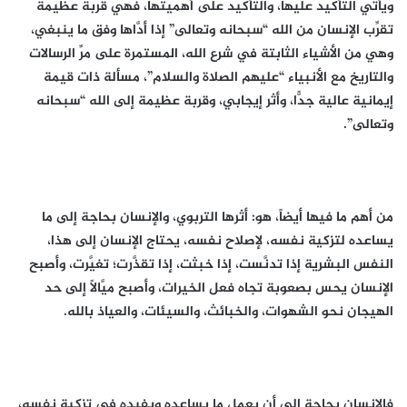
ويأتي التأكيد عليها، والتأكيد على أهميتها، فهي قربة عظيمة
تقرِّب الإنسان من الله “سبحانه وتعالى” إذا أدَّاها وفق ما ينبغي،
وهي من الأشياء الثابتة في شرع الله، المستمرة على مرِّ الرسالات
والتاريخ مع الأنبياء “عليهم الصلاة والسلام”، مسألة ذات قيمة
إيمانية عالية جدًّا، وأثر إيجابي، وقربة عظيمة إلى الله “سبحانه
وتعالى”.
من أهم ما فيها أيضاً، هو: أثرها التربوي، والإنسان بحاجة إلى ما
يساعده لتزكية نفسه، لإصلاح نفسه، يحتاج الإنسان إلى هذا،
النفس البشرية إذا تدنَّست، إذا خبثت، إذا تقذَّرت؛ تغيَّرت، وأصبح
الإنسان يحس بصعوبة تجاه فعل الخيرات، وأصبح ميَّالاً إلى حد
الهيجان نحو الشهوات، والخبائث، والسيئات، والعياذ بالله.
فالإنسان بحاجة إلى أن يعمل ما يساعده ويفيده في تزكية نفسه،