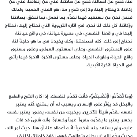
عنا، غنيٌ عن أعمالنا، غنيٌ عن صلاتنا، غنيٌ عن إنفاقنا، غنيٌ عن
زكاتنا، لا يحتاج إلينا، ولا إلى شيءٍ منا، هو الغني الحميد؛ ولذلك
فنحن نحن من نستفيد فيما نقدِّم بما نعمل، بما ننفق، بصلاتنا
وزكاتنا، كل ذلك لنا نحن، في آثاره التربوية التي نحتاج إليها، نحتاج
إليها في واقعنا النفسي، في مسيرة حياتنا، في واقع حياتنا،
نحتاج إلى ذلك، كله لمصلحتنا، وكله يفيدنا في ما هو حاجةٌ لنا،
على المستوى النفسي، وعلى المستوى العملي، وعلى مستوى
واقع الحياة، وظروف الحياة، وعلى مستوى الآخرة، الآخرة فيما يأتي
في الحياة الآخرة الأبدية.
{وَمَا تُقَدِّمُوا لِأَنْفُسِكُمْ}، فأنت تقدِّم لنفسك، إذا كان الشح والطمع
والبخل قد يؤثِّر على الإنسان، ويسبب له أن يمتنع؛ لأنه يعتبر
نفسه يقدِّم شيئاً للآخرين، ويخرجه من نفسه، يعني: يعتبر نفسه
يخسر، يعتبر ما يقدِّمه مغرماً، غرماً وخسارةً، وأنه شيءٌ قد فات
عليه، ولم يستفد منه شخصياً؛ لأنه أعطاه هنا، أو هنا، حيث أمر الله،
وحيث وجَّه الله “سبحانه وتعالى”، فهي نظرة خاطئة، إذا نظر