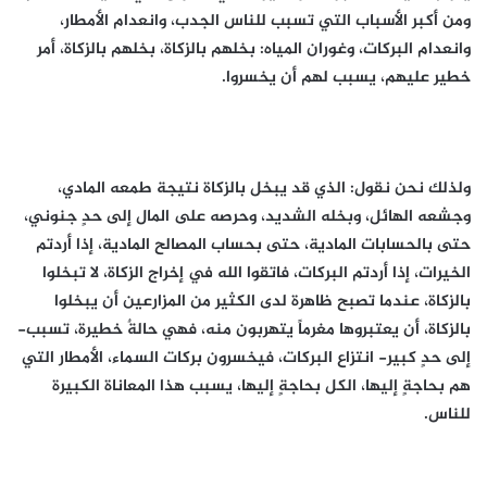
ومن أكبر الأسباب التي تسبب للناس الجدب، وانعدام الأمطار،
وانعدام البركات، وغوران المياه: بخلهم بالزكاة، بخلهم بالزكاة، أمر
خطير عليهم، يسبب لهم أن يخسروا.
ولذلك نحن نقول: الذي قد يبخل بالزكاة نتيجة طمعه المادي،
وجشعه الهائل، وبخله الشديد، وحرصه على المال إلى حدٍ جنوني،
حتى بالحسابات المادية، حتى بحساب المصالح المادية، إذا أردتم
الخيرات، إذا أردتم البركات، فاتقوا الله في إخراج الزكاة، لا تبخلوا
بالزكاة، عندما تصبح ظاهرة لدى الكثير من المزارعين أن يبخلوا
بالزكاة، أن يعتبروها مغرماً يتهربون منه، فهي حالةٌ خطيرة، تسبب-
إلى حدٍ كبير- انتزاع البركات، فيخسرون بركات السماء، الأمطار التي
هم بحاجةٍ إليها، الكل بحاجةٍ إليها، يسبب هذا المعاناة الكبيرة
للناس.