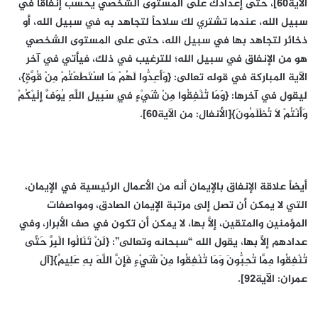
الآية60]، حتى إعدادك على المستوى الشخصي يحسب إنفاقاً في
سبيل الله، عندما تشتري لك سلاحاً لتجاهد به في سبيل الله، أو
ذخائر لتجاهد بها في سبيل الله، حتى على المستوى الشخصي
هو من الإنفاق في سبيل الله؛ للترغيب في ذلك، فيأتي في آخر
الآية المباركة في قوله تعالى: {وَأَعِدُّوا لَهُمْ مَا اسْتَطَعْتُمْ مِنْ قُوَّةٍ}،
ليقول في آخرها: {وَمَا تُنْفِقُوا مِنْ شَيْءٍ فِي سَبِيلِ اللَّهِ يُوَفَّ إِلَيْكُمْ
وَأَنْتُمْ لَا تُظْلَمُونَ}[الأنفال: من الآية60].
أيضاً علاقة الإنفاق بالإيمان أنه من الأعمال الرئيسية في الإيمان،
التي لا يمكن أن تصل إلى مرتبة الإيمان الصادق، ومواصفات
المؤمنين والمتقين، إلَّا بها، لا يمكن أن تكون في صف الأبرار، وفي
عدادهم إلَّا بها، يقول الله “سبحانه وتعالى”: {لَنْ تَنَالُوا الْبِرَّ حَتَّى
تُنْفِقُوا مِمَّا تُحِبُّونَ وَمَا تُنْفِقُوا مِنْ شَيْءٍ فَإِنَّ اللَّهَ بِهِ عَلِيمٌ}[آل
عمران: الآية92].