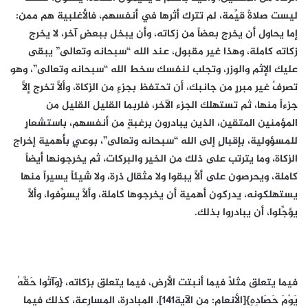
ليست صلاةً قيِّمة، لم تترك أثرها في أنفسهم، فالأغلبية هم ممن:
إما يحاول أن يخرج بعضاً من زكاته، وأن يبخل ببعضٍ آخر، لا يخرج
زكاته كاملة، وهذا غير مقبول، عند الله “سبحانه وتعالى” يبقى
عليك الإثم والوزر، وتجلب لنفسك سخط الله “سبحانه وتعالى”، وهو
تصرفٌ غير مبررٍ من جانبك، أن تحتفظ بجزءٍ من الزكاة، وألَّا تخرج إلَّا
جزءاً منها، ثم تستهلك الجزء الآخر، فلربما القليل القليل من
المؤمنين المتقين، الذين يبادرون برغبةٍ من أنفسهم، باستشعارٍ
للمسؤولية، بإقبالٍ إلى الله “سبحانه وتعالى”، بوعيٍ بأهمية إخراج
الزكاة، وما يترتب على ذلك من الخير والبركات، ثم يخرجونها أيضاً
كاملة، ويحرصون على ألَّا يبقوا ولا مثقال ذرة، ولا شيئاً يسيراً منها
يستهلكونه، يدركون أهمية أن يخرجوها كاملة، وألَّا يسوِّفوا، وألَّا
يؤجِّلوا، أن يبادروا بذلك.
فيما يتعلق مثلاً فيما أنبتت الأرض، فيما يتعلق بزكاته، {وَآتُوا حَقَّهُ
يَوْمَ حَصَادِهِ}[الأنعام: من الآية141]، المبادرة، المسارعة، كذلك فيما