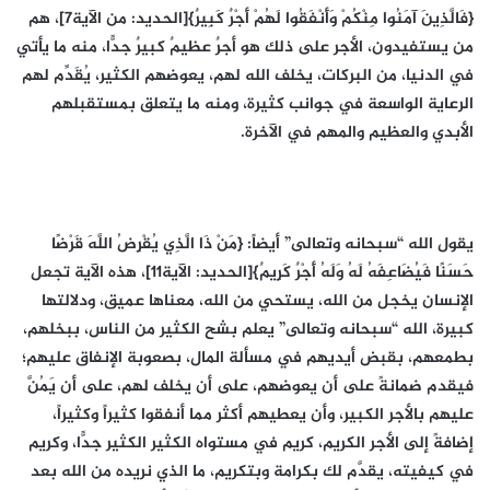
{فَالَّذِينَ آمَنُوا مِنْكُمْ وَأَنْفَقُوا لَهُمْ أَجْرٌ كَبِيرٌ}[الحديد: من الآية7]، هم
من يستفيدون، الأجر على ذلك هو أجرٌ عظيمٌ كبيرٌ جدًّا، منه ما يأتي
في الدنيا، من البركات، يخلف الله لهم، يعوضهم الكثير، يُقَدِّم لهم
الرعاية الواسعة في جوانب كثيرة، ومنه ما يتعلق بمستقبلهم
الأبدي والعظيم والمهم في الآخرة.
يقول الله “سبحانه وتعالى” أيضاً: {مَنْ ذَا الَّذِي يُقْرِضُ اللَّهَ قَرْضًا
حَسَنًا فَيُضَاعِفَهُ لَهُ وَلَهُ أَجْرٌ كَرِيمٌ}[الحديد: الآية11]، هذه الآية تجعل
الإنسان يخجل من الله، يستحي من الله، معناها عميق، ودلالتها
كبيرة، الله “سبحانه وتعالى” يعلم بشح الكثير من الناس، ببخلهم،
بطمعهم، بقبض أيديهم في مسألة المال، بصعوبة الإنفاق عليهم؛
فيقدم ضمانةً على أن يعوضهم، على أن يخلف لهم، على أن يَمُنَّ
عليهم بالأجر الكبير، وأن يعطيهم أكثر مما أنفقوا كثيراً وكثيراً،
إضافةً إلى الأجر الكريم، كريم في مستواه الكثير الكثير جدًّا، وكريم
في كيفيته، يقدَّم لك بكرامة وبتكريم، ما الذي نريده من الله بعد