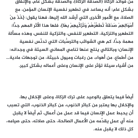
من فوائد الزكاة (الصدقة الزكاة)، والصدقة بشكلٍ عام، والإنفاق
بشكلٍ عام: أنه يساعد في تطهير نفسية الإنسان المؤمن، مع
الصلاة، مع الأمور الأخرى التي أرشد الله إليها، فهنا يقول: {خُذْ مِنْ
أَمْوَالِهِمْ صَدَقَةً تُطَهِّرُهُمْ وَتُزَكِّيهِمْ بِهَا}، فلها هذا الأثر المهم جدًّا:
التطهير والتزكية، التطهير للنفس، والتزكية للنفس، وهذه مسألة
مهمة جدًّا، كم هي الشوائب والترسُّبات التي تدنِّس نفسية
الإنسان؛ وبالتالي ينتج عنها تنامي المعاني السيئة في وجدانه:
من أطماع، من أهواء، من رغبات وميول خبيثة، من توجهات مادية…
من أشياء سيئة تؤثر على الإنسان وعلى أعماله بشكلٍ كبير.
أيضاً فيما يتعلق بالوعيد على ترك الزكاة، وعلى الإخلال بها،
والإخلال بها يعتبر من كبائر الذنوب، من كبائر الذنوب، التي تسبب
أن يحبط عمل الإنسان فيما قد عمل من أعمال، ثم أيضاً لا يقبل
منه أي عملٍ يقدِّمه من الأعمال الصالحة، حتى صلاته، حتى صيامه،
كل ذلك لا يقبل منه.