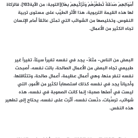
أَمْوَالِهِمْ صَدَقَةً تُطَهِّرُهُمْ وَتُزَكِّيهِمْ بِهَا}[التوبة: من الآية103]، فالزكاة
لها هذه القيمة التربوية، هذا الأثر الطيِّب على مستوى تربية
النفوس، وتخليصها من الشوائب التي تمثل عائقاً أمام الإنسان
تجاه الكثير من الأعمال.
البعض من الناس- مثلاً- يجد في نفسه تغيراً سيئاً، تغيراً غير
طبيعي تجاه البعض من الأعمال الصالحة، باتت نفسه، أصبحت
نفسه تنفر منها، وهي أعمال عظيمة، أعمال صالحة، وتتثاقلها،
وأحياناً يجد في نفسه كذلك استصعاباً لكثيرٍ من الأمور، التي
ليست في أصلها صعبة؛ إنما كانت الصعوبة في نفسه، هذه
شوائب، ترسُّبات، دنَّست نفسه، أثَّرت على نفسه، يحتاج إلى تطهير
هذه النفس.