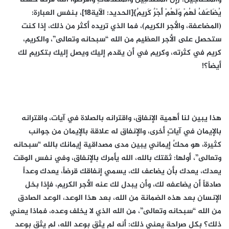
يُضَاعَفُ لَهُمْ وَلَهُمْ أَجْرٌ كَرِيمٌ}[الحديد: الآية18]، بنفس العبارة:
(المضاعفة، والأجر الكريم)، فما الذي تريده أكثر من ذلك، إذا كنت
ستحصل على الأجر العظيم من الله “سبحانه وتعالى”، والكريم،
كريم في كثرته، وكريم في أن يقدم إليك ويصل إليك بتكريمٍ لك
أيضاً؟!
هذا يبين لنا أهمية الإنفاق، واقترانه بالصلاة في آيات، واقترانه
بالإيمان في آياتٍ أخرى، والإنفاق له علاقة بالإيمان من جوانب
كثيرة، هو محكٌ إيماني يبين مدى مصداقية إيمانك بالله “سبحانه
وتعالى”، أولها: ثقتك بالله، الله يأمرك بالإنفاق، وفي نفس الوقت
يعدك، يعدك بأن يضاعف لك، يسمي إنفاقك قرضاً، يعدك وعداً
صادقاً أن يضاعفه لك، وأن يبدل لك عنه الأجر الكريم، فإذا بخل
الإنسان بعد هذه الضمانة من الله، بعد هذا الوعد، الوعد الصادق
من الله “سبحانه وتعالى”، من الله الذي لا يخلف وعده، فماذا يعني
ذلك؟ بكل صراحة يعني ذلك: أنه لم يثق بوعد الله، لم يثق بوعد