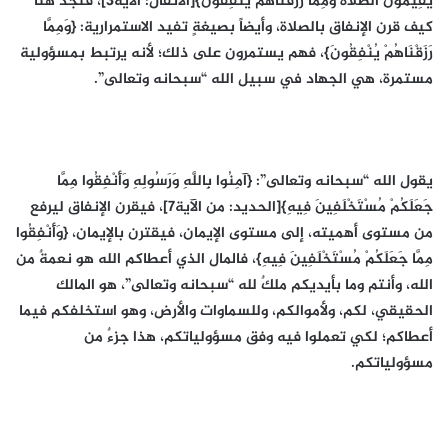
يُقِيمُونَ الصَّلَاةَ وَمِمَّا رَزَقْنَاهُمْ يُنْفِقُونَ}[الأنفال: الآية3]، فنجد هنا
كيف قرن الإنفاق بالصلاة، وأيضاً بصيغةٍ تفيد الاستمرارية: {وَمِمَّا
رَزَقْنَاهُمْ يُنْفِقُونَ}، فهم يستمرون على ذلك؛ لأنه يرتبط بمسؤولية
مستمرة، هي الجهاد في سبيل الله “سبحانه وتعالى”.
يقول الله “سبحانه وتعالى”: {آمِنُوا بِاللَّهِ وَرَسُولِهِ وَأَنْفِقُوا مِمَّا
جَعَلَكُمْ مُسْتَخْلَفِينَ فِيهِ}[الحديد: من الآية7]، فيقرن الإنفاق ليرفع
من مستوى أهميته، إلى مستوى الإيمان، فيقترن بالإيمان، {وَأَنْفِقُوا
مِمَّا جَعَلَكُمْ مُسْتَخْلَفِينَ فِيهِ}، فالمال الذي أعطاكم الله هو نعمةٌ من
الله، وأنتم وما بأيديكم ملكٌ لله “سبحانه وتعالى”، هو المالك
الحقيقي، لكم، ولأموالكم، وللسماوات والأرض، وهو استخلفكم فيما
أعطاكم؛ لكي تعملوا فيه وفق مسؤولياتكم، هذا جزءٌ من
مسؤولياتكم.