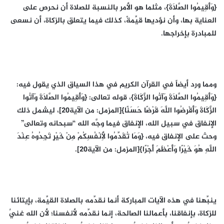
{وَأَقِيمُوا الصَّلَاةَ}، مثلما هو الأمر بالنسبة للصلاة أن نحرص على
العناية بها، وأن نؤديها قيِّمةً، كذلك فيما يتعلق بالزكاة، أن نسعى
للمبادرة بإخراجها.
ومما ورد أيضاً في القرآن الكريم في هذا السياق الذي يقول فيه:
{وَأَقِيمُوا الصَّلَاةَ وَآتُوا الزَّكَاةَ}، قوله تعالى: {وَأَقِيمُوا الصَّلَاةَ وَآتُوا
الزَّكَاةَ وَأَقْرِضُوا اللَّهَ قَرْضًا حَسَنًا}[المزمل: من الآية20]، ليشمل ذلك
الإنفاق في سبيل الله، الإنفاق فيما وجَّه الله “سبحانه وتعالى”
وحث على الإنفاق فيه، {وَمَا تُقَدِّمُوا لِأَنْفُسِكُمْ مِنْ خَيْرٍ تَجِدُوهُ عِنْدَ
اللَّهِ هُوَ خَيْرًا وَأَعْظَمَ أَجْرًا}[المزمل: من الآية20].
ينبِّهنا في هذه الآيات المباركة أنما نقدِّمه بالصلاة القيِّمة، بإيتائنا
للزكاة، بإنفاقنا، بأعمالنا الصالحة، إنما نقدِّمه لأنفسنا؛ لأن الله غنيٌ