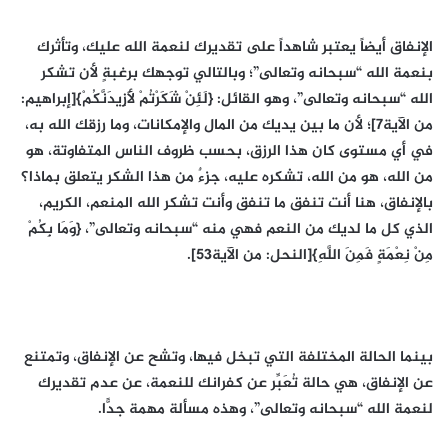
الإنفاق أيضاً يعتبر شاهداً على تقديرك لنعمة الله عليك، وتأثرك
بنعمة الله “سبحانه وتعالى”؛ وبالتالي توجهك برغبةٍ لأن تشكر
الله “سبحانه وتعالى”، وهو القائل: {لَئِنْ شَكَرْتُمْ لَأَزِيدَنَّكُمْ}[إبراهيم:
من الآية7]؛ لأن ما بين يديك من المال والإمكانات، وما رزقك الله به،
في أي مستوى كان هذا الرزق، بحسب ظروف الناس المتفاوتة، هو
من الله، هو من الله، تشكره عليه، جزءٌ من هذا الشكر يتعلق بماذا؟
بالإنفاق، هنا أنت تنفق ما تنفق وأنت تشكر الله المنعم، الكريم،
الذي كل ما لديك من النعم فهي منه “سبحانه وتعالى”، {وَمَا بِكُمْ
مِنْ نِعْمَةٍ فَمِنَ اللَّهِ}[النحل: من الآية53].
بينما الحالة المختلفة التي تبخل فيها، وتشح عن الإنفاق، وتمتنع
عن الإنفاق، هي حالة تُعَبِّر عن كفرانك للنعمة، عن عدم تقديرك
لنعمة الله “سبحانه وتعالى”، وهذه مسألة مهمة جدًّا.