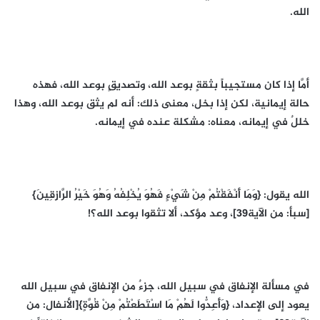
الله.
أمَّا إذا كان مستجيباً بثقةٍ بوعد الله، وتصديقٍ بوعد الله، فهذه
حالة إيمانية، لكن إذا بخل، معنى ذلك: أنه لم يثق بوعد الله، وهذا
خللٌ في إيمانه، معناه: مشكلة عنده في إيمانه.
الله يقول: {وَمَا أَنْفَقْتُمْ مِنْ شَيْءٍ فَهُوَ يُخْلِفُهُ وَهُوَ خَيْرُ الرَّازِقِينَ}
[سبأ: من الآية39]، وعد مؤكد، ألا تثقوا بوعد الله؟!
في مسألة الإنفاق في سبيل الله، جزءٌ من الإنفاق في سبيل الله
يعود إلى الإعداد، {وَأَعِدُّوا لَهُمْ مَا اسْتَطَعْتُمْ مِنْ قُوَّةٍ}[الأنفال: من