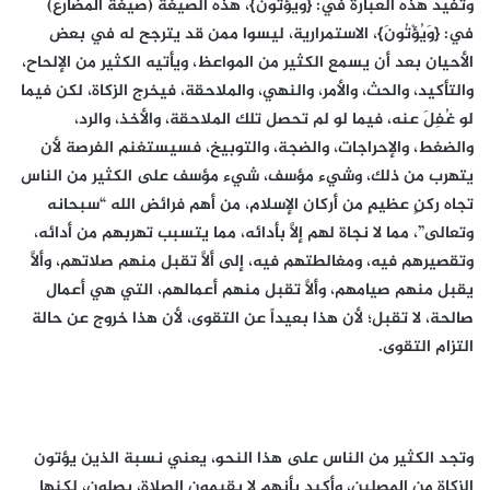
وتفيد هذه العبارة في: {وَيُؤْتُونَ}، هذه الصيغة (صيغة المضارع)
في: {وَيُؤْتُونَ}، الاستمرارية، ليسوا ممن قد يترجح له في بعض
الأحيان بعد أن يسمع الكثير من المواعظ، ويأتيه الكثير من الإلحاح،
والتأكيد، والحث، والأمر، والنهي، والملاحقة، فيخرج الزكاة، لكن فيما
لو غُفِلَ عنه، فيما لو لم تحصل تلك الملاحقة، والأخذ، والرد،
والضغط، والإحراجات، والضجة، والتوبيخ، فسيستغنم الفرصة لأن
يتهرب من ذلك، وشيء مؤسف، شيء مؤسف على الكثير من الناس
تجاه ركنٍ عظيمٍ من أركان الإسلام، من أهم فرائض الله “سبحانه
وتعالى”، مما لا نجاة لهم إلَّا بأدائه، مما يتسبب تهربهم من أدائه،
وتقصيرهم فيه، ومغالطتهم فيه، إلى ألَّا تقبل منهم صلاتهم، وألَّا
يقبل منهم صيامهم، وألَّا تقبل منهم أعمالهم، التي هي أعمال
صالحة، لا تقبل؛ لأن هذا بعيداً عن التقوى، لأن هذا خروج عن حالة
التزام التقوى.
وتجد الكثير من الناس على هذا النحو، يعني نسبة الذين يؤتون
الزكاة من المصلين، وأكيد بأنهم لا يقيمون الصلاة، يصلون، لكنها