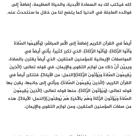
كله فيكتب لك به السعادة الأبدية، والحياة العظيمة، إضافةً إلى
فوائده العاجلة في الدنيا كما يتضح لنا من خلال ما سنتحدث عنه.
أيضاً في القرآن الكريم إضافةً إلى الأمر المباشر: {وَأَقِيمُوا الصَّلَاةَ
وَآتُوا الزَّكَاةَ}، {وَآتُوا الزَّكَاةَ}، الذي تكرر كثيراً، يأتي أيضاً في
المواصفات الإيمانية للمؤمنين المتقين، الذي أيضاً يقترن بالصلاة،
ويبيِّن أنَّ ذلك من لوازم التقوى والإيمان، في قوله تعالى: {الَّذِينَ
يُقِيمُونَ الصَّلَاةَ وَيُؤْتُونَ الزَّكَاةَ}[النمل: من الآية3]، فتتكرر أيضاً في
القرآن الكريم: {الَّذِينَ يُقِيمُونَ الصَّلَاةَ}، ويأتي إلى جانبها، يقرن بها
قوله تعالى: {وَيُؤْتُونَ الزَّكَاةَ}، منها قوله تعالى: {الَّذِينَ يُقِيمُونَ
الصَّلَاةَ وَيُؤْتُونَ الزَّكَاةَ وَهُمْ بِالْآخِرَةِ هُمْ يُوقِنُونَ}[النمل: الآية3]، هذه
من صفات المؤمنين المتقين، ومن لوازم التقوى والإيمان.