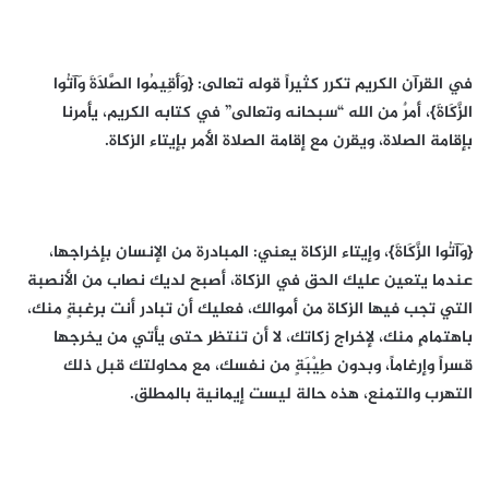
في القرآن الكريم تكرر كثيراً قوله تعالى: {وَأَقِيمُوا الصَّلَاةَ وَآتُوا
الزَّكَاةَ}، أمرٌ من الله “سبحانه وتعالى” في كتابه الكريم، يأمرنا
بإقامة الصلاة، ويقرن مع إقامة الصلاة الأمر بإيتاء الزكاة.
{وَآتُوا الزَّكَاةَ}، وإيتاء الزكاة يعني: المبادرة من الإنسان بإخراجها،
عندما يتعين عليك الحق في الزكاة، أصبح لديك نصاب من الأنصبة
التي تجب فيها الزكاة من أموالك، فعليك أن تبادر أنت برغبةٍ منك،
باهتمامٍ منك، لإخراج زكاتك، لا أن تنتظر حتى يأتي من يخرجها
قسراً وإرغاماً، وبدون طِيْبَةٍ من نفسك، مع محاولتك قبل ذلك
التهرب والتمنع، هذه حالة ليست إيمانية بالمطلق.