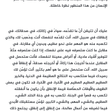
الإنسان من هذا المنظور نظرة خاطئة.
عليك أن تتيقن أنَّ ما تقدِّمه، سواءً في زكاتك، في صدقاتك، في
إنفاقك في سبيل الله، أنت تقدِّمه لنفسك أنت، وحُسِبَ لك، والذي
تكسبه منه هو المهم على نحوٍ عظيم، وبدون أي مقارنة، في
مقابل ما كنت ستصرفه فيه على نفسك، إذا كنت ستصرفه مثلاً
لتوفير أشياء مادية، أو أغراض معينة لنفسك، فأنت ستحصل في
المقابل عندما أخرجت هذا زكاةً، أو أخرجته صدقةً، أو إنفاقاً في
سبيل الله، أنت ستحصل على ما هو أهم بكثير، أنت تؤمِّن لك
رصيدك فيما ستكسب به النتائج العظيمة في الدنيا، والخير
العظيم العظيم العظيم في الآخرة، في الآخرة، قد تكون في بعض
الظروف والأوقات الحسَّاسة قيمة الإنفاق بأن يكون ما أنفقته
تكسب به قصراً في الجنة، تكسب به في جنة الخلد الشيء
العظيم، والشيء المهم، والشيء الكبير، تؤمِّن مستقبلك الأبدي
فيما تضيفه من أعمال صالحة، من إنفاق إلى إنفاق، يجتمع ذلك