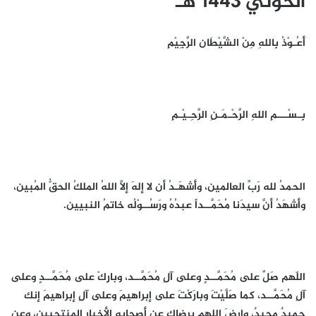
الحوثي 1443 هـ
أَعُـوْذُ بِاللهِ مِنْ الشَّيْطَان الرَّجِيْمِ
بِـسْـــمِ اللهِ الرَّحْـمَـنِ الرَّحِـيْـمِ
الحمدُ لله رَبِّ العالمين، وأَشهَـدُ أن لا إلهَ إلَّا اللهُ الملكُ الحقُّ المُبين،
وأشهَدُ أنَّ سيدَنا مُحَمَّــداً عبدُهُ ورَسُــوْلُه خاتمُ النبيين.
اللّهم صَلِّ على مُحَمَّــدٍ وعلى آلِ مُحَمَّــد، وبارِكْ على مُحَمَّــدٍ وعلى
آلِ مُحَمَّــد، كما صَلَّيْتَ وبارَكْتَ على إبراهيمَ وعلى آلِ إبراهيمَ إنك
حميدٌ مجيدٌ، وارضَ اللهم برضاك عن أصحابه الأخيار المنتجبين، وعن