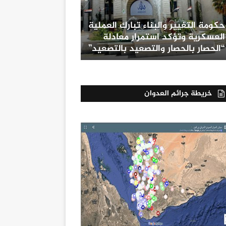
حكومة التغيير والبناء تبارك العملية
العسكرية وتؤكد استمرار معادلة
“الحصار بالحصار والتصعيد بالتصعيد”
خريطة جرائم العدوان