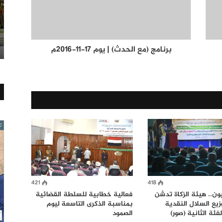
برنامج (مع الحدث) | يوم 17-11-2016م
421
418
17 مليون.. هيئة الزكاة تدشن
فعالية خطابية للسلطة القضائية
يع السلال النقدية
بمناسبة الذكرى التاسعة ليوم
فئة الثانية (صور)
الصمود