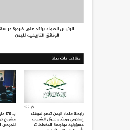
الرئيس الصماد يؤكد على ضرورة دراسة
الوثائق التاريخية لليمن
مقالات ذات صلة
122
رابطة علماء اليمن تدعو لموقف
بـ 0
إسلامي موحّد وتحمّل الشعوب
مشروع توز
مسؤولية مواجهة المخططات
للجرحى ال