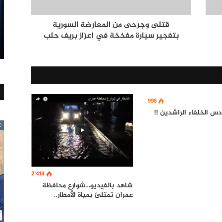
قتلى وجرحى من المعارضة السورية
بتفجير سيارة مفخخة في اعزاز بريف حلب
998
س الخلفاء الراشدين !!
2٬414
شاهد بالفيديو…شوارع محافظة
عمران تمتلئ بمياة الأمطار..