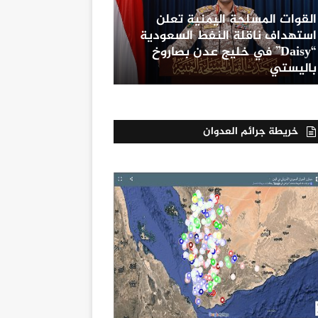
القوات المسلحة اليمنية تعلن
استهداف ناقلة النفط السعودية
“Daisy” في خليج عدن بصاروخ
باليستي
خريطة جرائم العدوان