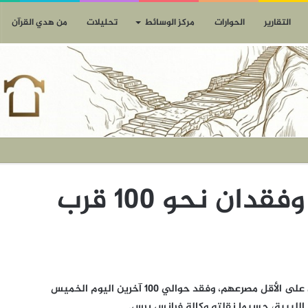
التقارير
الحوارات
مركز الوسائط
تحليلات
من هدي القرآن
مصرع 7 مهاجرين وفقدان نحو 100 قرب
وكالات |17نوفمبر| المسيرة نت: لقي 7 مهاجرين على الأقل مصرعهم، وفقد حوالي 100 آخرين اليوم الخميس
لليبية، حسبما نقلته وكالة فرانس برس.