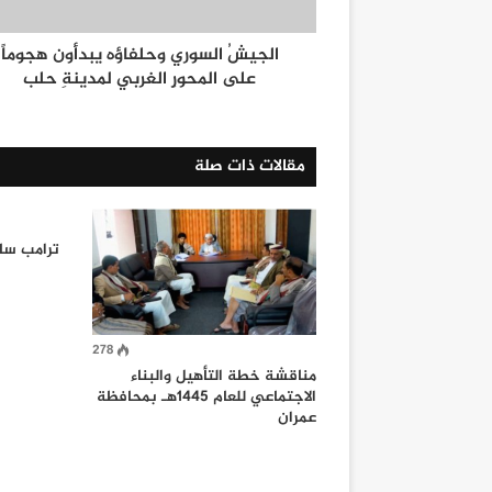
الجيشُ السوري وحلفاؤه يبدأون هجوماً
على المحورِ الغربي لمدينةِ حلب
مقالات ذات صلة
ترامب ساد
278
مناقشة خطة التأهيل والبناء
الاجتماعي للعام 1445هـ بمحافظة
عمران