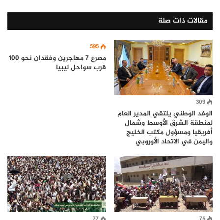
مقالات ذات صلة
595
مصرع 7 مهاجرين وفقدان نحو 100
قرب سواحل ليبيا
309
الوفد الوطني يلتقي المدير العام
لمنطقة الشرق الأوسط وشمال
أفريقيا ومسؤول مكتب الخليج
واليمن في الاتحاد الأوروبي
77
75