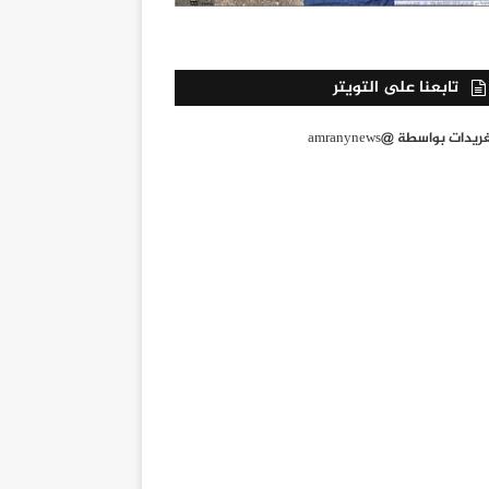
تابعنا على التويتر
يدات بواسطة @amranynews