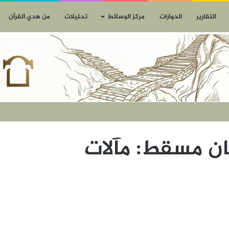
التقارير
الحوارات
مركز الوسائط
تحليلات
من هدي القرآن
يان مسقط: مآلات