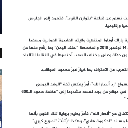
خذت تسلم عن قناعة “بتوازن القوى”، فتعمد إلى الجلوس
يا وإقليميا.
 باراك أوباما المنتهية ولايته العاصمةَ العمانية مسقط
الواقعة على زاوية الخليج، يوم الاثنين الماضي 14 نوفمبر 2016 والمخصصة “لملف اليمن” وما رشح عنها من
ن دلالة وعلى مختلف الصعد، أختصرها في النقاط التالية:
رب عن الاعتراف بها خيارٌ غيرُ محمود العواقب.
سماع “رد أنصار الله”، أمرٌ يعكس ثقة “الوفد اليمني
المفاوض” بخياراته، وروحية الندية التي تجعله في موقع من يجد نفسه مشدودا إلى “عظمة صمود الـ600
”.
فاق مع “أنصار الله”، فأمرٌ يطيح برواية تلك القوى بأنها
مساند “لحكومة هادي”، وهكذا “يُثبِّتُ “تصريح كيري”