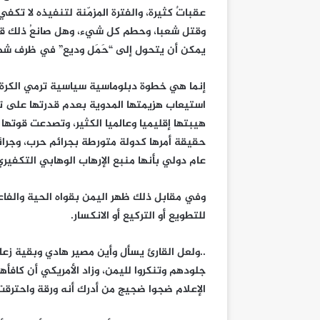
عقباتٌ كثيرة، والفترة المزمّنة لتنفيذه لا تك
وقتل شعبا، وحطم كل شيء، وهل صانعُ ذلك ق
يمكن أن يتحول إلى “حَمَل وديع” في ظرف شه
إنما هي خطوة دبلوماسية سياسية ترمي الكرة إ
استيعاب هزيمتها المدوية بعدم قدرتها على تن
هيبتها إقليميا وعالميا الكثير، وتصدعت قوت
حقيقة أمرها كدولة متورطة بجرائم حرب، وجرائم
عام دولي بأنها منبع الإرهاب الوهابي التكفيري
وفي مقابل ذلك ظهر اليمن بقواه الحية والفاعل
للتطويع أو التركيع أو الانكسار.
..ولعل القارئ يسأل وأين مصير هادي وبقية زع
جلودهم وتنكروا لليمن، وزاد الأمريكي أن كافأ
الإعلام ضجوا ضجيج من أدرك أنه ورقة واحترقت