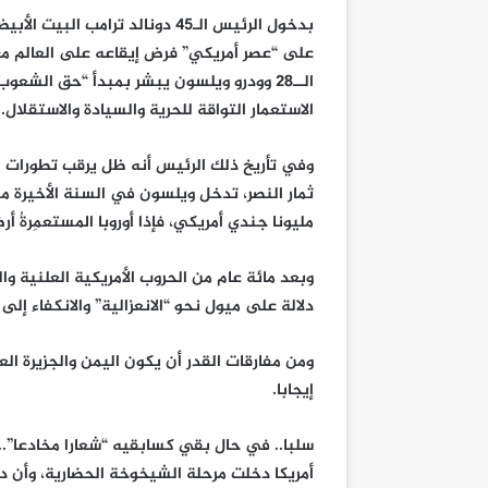
على “عصر أمريكي” فرض إيقاعه على العالم مع ا
الــ28 وودرو ويلسون يبشر بمبدأ “حق الش
الاستعمار التواقة للحرية والسيادة والاستقلال.
وفي تأريخ ذلك الرئيس أنه ظل يرقب تطورات ال
ثمار النصر، تدخل ويلسون في السنة الأخيرة م
مليونا جندي أمريكي، فإذا أوروبا المستعمِرةُ أر
وبعد مائة عام من الحروب الأمريكية العلنية وا
دلالة على ميول نحو “الانعزالية” والانكفاء إلى 
ومن مفارقات القدر أن يكون اليمن والجزيرة ال
إيجابا.
سلبا.. في حال بقي كسابقيه “شعارا مخادعا”..و
أمريكا دخلت مرحلة الشيخوخة الحضارية، وأن د