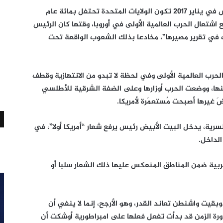
بدخول الرئيس الـ45 دونالد ترامب البيت الأبيض في يناير 2017 تكون الولايات المتحدة تحتفل بمائة عام
شتعال الحرب العالمية الأولى في أوروبا، وقتها كان الرئيس
عوب في تقرير مصيرها”، مخادعا بذلك الشعوب الواقعة تحت
حرب العالمية الأولى وفي لحظة لا تبدو من الانتهازية وقطف
نها، ووضعت الحرب أوزارها وعلى الضفة الشرقية للأطلسي
ضَ غيرها أصبحت مُستعمَرة لأمريكا.
لسرية، يدخل البيت الأبيض رئيس يرفع شعار “أمريكا أولا”، في
الداخل.
عربية ضمن المناطق المنعكس عليها ذلك الشعار سلبا أو
بقيت واشنطن تعاند القدر، وهو الأرجح، إنما لا ينفي أن
ورة الزمن قد بدأت تفعل فعلها على امبراطورية أوشكت أن