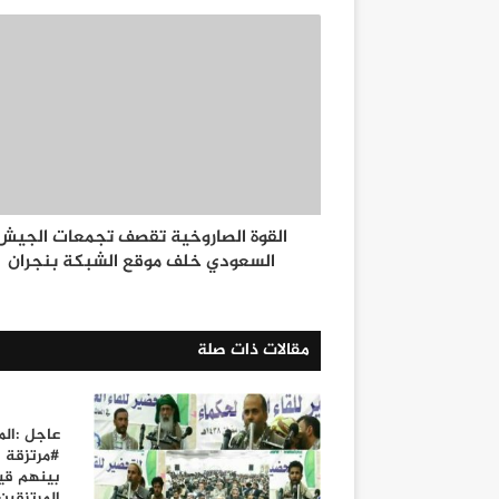
القوة الصاروخية تقصف تجمعات الجيش
السعودي خلف موقع الشبكة بنجران
مقالات ذات صلة
عاجل :الم
#مرتزقة 
بينهم قيا
المرتزقين