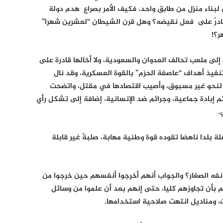
في لبناء منزل من طابق واحد، فكيف الأمر بصراع هدم دولة
ادرٌ على فعل نقيضه؟ وهل قرن الشيطان “لعشرين شهرا”
ر؟!
لى ملعب تحالف العدوان والسعودية، ولا أخالها قادرة على
فيذ أهداف “عاصفة الحزم” بالقوة العسكرية، وقد نال
ها لنحو غير مسبوق، وأصيب اقتصادها في مقتل، واتضحت
 إبادة جماعية، وجرائم ضد الإنسانية، إضافة إلى تشكل رأي
.
ة بلدا ناهضا تقوده قوة وطنية مهابة، صلبةً غير قابلة
انفه الصغار؟ والجواب أنهم أخرجوا أنفسهم حين خرجوا من
هم بأن تجاوزهم كليا، حتى إنهم بعد أن علموا من وسائل
، ومناديل انتهت صلاحية استخدامها.