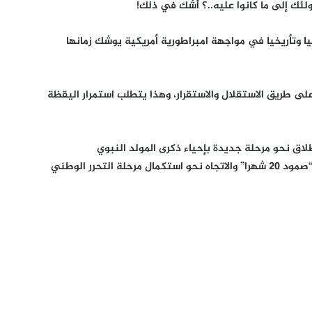
لئك إلى ما كانوا عليه..؟ أشك في ذلك!
يا وتأريخيا في مواجهة امبراطورية أمريكية يوشك زمانها
على طريق الاستقلال والاستقرار، وهذا يتطلب استمرار اليقظة
ق نحو مرحلة جديدة بإحياء ذكرى المولد النبوي
القادمة،فوحدها المناسبة القادرة على تثبيت “صمود 20 شهرا” والاتجاه نحو استكمال مرحلة التحرر الوطني