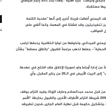
خارجي وليست “حربا أهلية”، وهذا بحد ذاته إنجاز سياسي
ليها مستقبلا.
لف اليمني أضافت قرينة أخرى إلى أنها “صاحبة الكلمة
اتين تنفيذيتين، وقد فشلتا في المهمة، وكما ألقي على
تغر
 العواقب.
اليمني الميداني، وتخوفها من نوايا انتقامية يحملها ترامب
 الحماية”- جعلها تذهب مرغمةً للقبول “باتفاق مسقط” بشأن
ن إدارة أوباما ولو (صوريا) لإغلاق ملف افتتح في عهدها،
حتى لا يبقى على ما هو عليه مع دخول “ترامب” إلى البيت الأبيض في الـ20 من يناير المقبل، وأي
من قبل محمد عبدالسلام وعارف الزوكا، وفيه التزام بوقف
إطلاق النار بدءا من اليوم الخميس 17 نوفمبر 2016 شريطة التزام الأطراف الأخرى، والقبول بخارطة “الأمم
، وتشكيل حكومة قبل نهاية العام الجاري..فدون تطبيقه