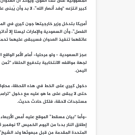
المسؤولية على تلك القوى، ويؤكد أن العدوان 
كبير انتزعه “وفد أنصار الله”، لا بد وأن يُبنى ع
أمريكا بتدخل وزير خارجيتها جون كيري في الم
الفصل”، وأن السعودية والإمارات ليستا إلا أد
عاتقهما تنفيذ العدوان فسيبقى عليهما تحمل
عجز السعودية – ولو مرحليا- أمام الأمر الواقع 
لجهة مواقفه الانتخابية بتدفيع الحلفاء “ثمن
اليمن.
دخول كيري على الخط في هذه اللحظة، محاولةٌ م
مستجدات لاحقة، فلكل حادث حديث.
-وأما “بيان مسقط” الموقع عليه أمس الأربعاء 
المتحدة المقدمة من قبل مبعوثها ولد الشيخ”