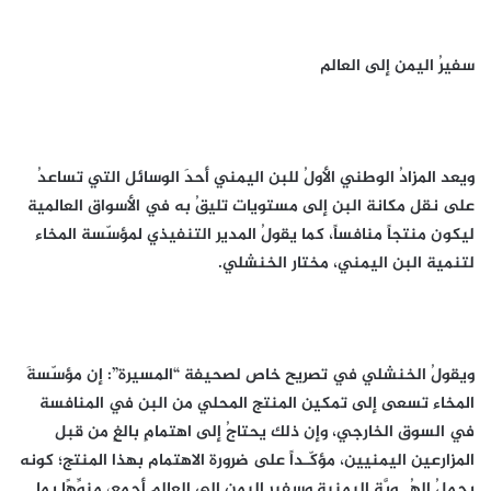
سفيرُ اليمن إلى العالم
ويعد المزادُ الوطني الأولُ للبن اليمني أحدَ الوسائل التي تساعدُ
على نقل مكانة البن إلى مستويات تليقُ به في الأسواق العالمية
ليكون منتجاً منافساً، كما يقولُ المدير التنفيذي لمؤسّسة المخاء
لتنمية البن اليمني، مختار الخنشلي.
ويقولُ الخنشلي في تصريح خاص لصحيفة “المسيرة”: إن مؤسّسةَ
المخاء تسعى إلى تمكين المنتج المحلي من البن في المنافسة
في السوق الخارجي، وإن ذلك يحتاجُ إلى اهتمامٍ بالغٍ من قبل
المزارعين اليمنيين، مؤكّـداً على ضرورة الاهتمام بهذا المنتج؛ كونه
يحملُ الهُــوِيَّة اليمنية وسفير اليمن إلى العالم أجمع، منوِّهًا بما