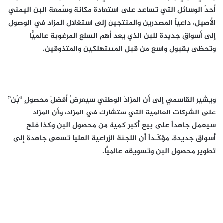
أحدُ الوسائل التي تساعد على استعادة مكانة وسُمعة البن اليمني
الأصيل، داعياً المصدرين والمنتجين إلى استغلال المزاد في الوصول
إلى أسواق جديدة للبن الذي يعد أهم السلع المرغوبة عالميًّا
وتحظى بقبول واسع من قبل المستهلكين والمتذوقين.
ويشير القاسمي إلى أن المزادَ الوطني سيعرِضُ أفضلَ محصولِ “بُن”
على الشركات العالمية التي ستشارك في المزاد، وأن المزاد
سيعمل جاهداً على بيع أكبر كمية من محصول البن وكذا فتح
أسواق جديدة، مؤكّـداً أن اللجنة الزراعية العليا تسعى جاهدة إلى
تطوير محصول البن وتسويقه عالميًّا.