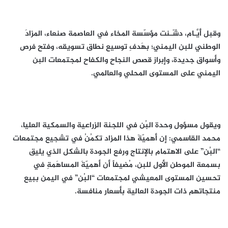
وقبل أَيَّـام، دشّـنت مؤسّسة المخاء في العاصمة صنعاء، المزادَ
الوطني للبن اليمني؛ بهَدفِ توسيع نطاق تسويقه، وفتح فرص
وأسواق جديدة، وإبراز قصص النجاح والكفاح لمجتمعات البن
اليمني على المستوى المحلي والعالمي.
ويقول مسؤول وحدة البُن في اللجنة الزراعية والسمكية العليا،
محمد القاسمي: إن أهميّةَ هذا المزاد تكمُنُ في تشجيع مجتمعات
“البُن” على الاهتمام بالإنتاج ورفع الجودة بالشكل الذي يليق
بسمعة الموطن الأول للبن، مُضيفاً أن أهميّةَ المساهَمةِ في
تحسين المستوى المعيشي لمجتمعات “البُن” في اليمن ببيع
منتجاتهم ذات الجودة العالية بأسعار منافسة.