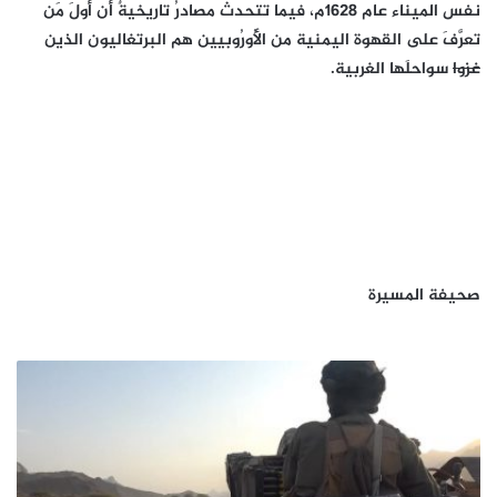
نفس الميناء عام 1628م، فيما تتحدث مصادرُ تاريخيةٌ أن أولَ مَن
تعرَّفَ على القهوة اليمنية من الأُورُوبيين هم البرتغاليون الذين
غزوا
سواحلَها الغربية.
صحيفة المسيرة