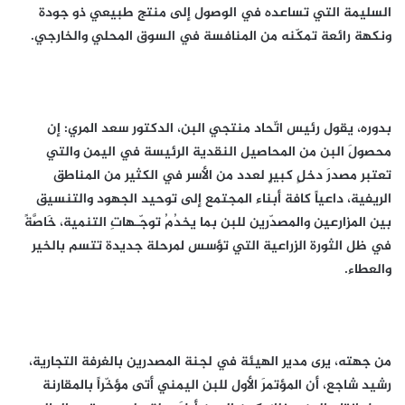
السليمة التي تساعده في الوصول إلى منتج طبيعي ذو جودة
ونكهة رائعة تمكّنه من المنافسة في السوق المحلي والخارجي.
بدوره، يقول رئيس اتّحاد منتجي البن، الدكتور سعد المري: إن
محصولَ البن من المحاصيل النقدية الرئيسة في اليمن والتي
تعتبر مصدرَ دخلٍ كبيرٍ لعدد من الأسر في الكثير من المناطق
الريفية، داعياً كافة أبناء المجتمع إلى توحيد الجهود والتنسيق
بين المزارعين والمصدّرين للبن بما يخدُمُ توجّـهاتِ التنمية، خَاصَّةً
في ظل الثورة الزراعية التي تؤسس لمرحلة جديدة تتسم بالخير
والعطاء.
من جهته، يرى مدير الهيئة في لجنة المصدرين بالغرفة التجارية،
رشيد شاجع، أن المؤتمرَ الأول للبن اليمني أتى مؤخّراً بالمقارنة