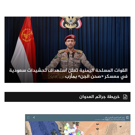
القوات المسلحة اليمنية تعلن استهداف تحشيدات سعودية
في معسكر «صحن الجن» بمأرب
خريطة جرائم العدوان