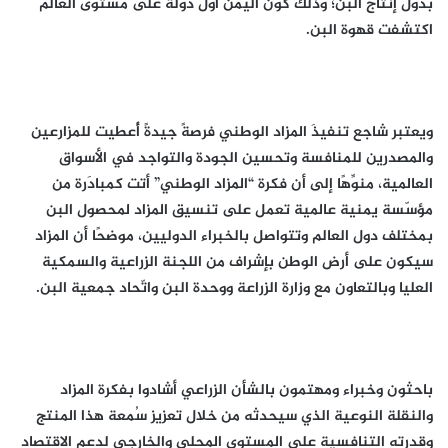
بدول إنتاج البن؛ وذلك كون اليمن أولَ دولة على مستوى العالم
اكتشفت قهوة البن.
ويعتبر شاجع تنفيذَ المزاد الوطني فرصةً جيدةً أُعطيت للمزارعين
والمصدرين للمنافسة وتحسين الجودة والتواجد في الأسواق
العالمية، منوِّهًا إلى أن فكرة “المزاد الوطني” أتت كمبادَرة من
مؤسّسة يمنية عالمية تعمل على تنسيق المزاد لمحصول البن
بمختلف دول العالم وتتواصل بالخبراء الدوليين، موضحًا أن المزاد
سيكون على أرض الوطن بإشراف من اللجنة الزراعية والسمكية
العليا وبالتعاون مع وزارة الزراعة ووحدة البن واتّحاد جمعية البن.
باحثون وخبراء ومهتمون بالشأن الزراعي أشادوا بفكرة المزاد
والنقلة النوعية الذي سيحدثه من خلال تعزيز سُمعة هذا المنتج
وقدرته التنافسية على المستوى المحلي والخارجي لدعم الاقتصاد