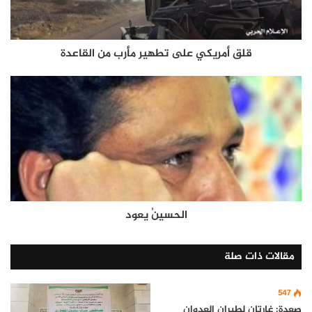
قلق أمريكي على تطهير مأرب من القاعدة
الحسينُ يعود
مقالات ذات صلة
547
صعدة: غارتان لطيران العدوان