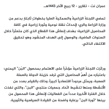
عمران نت – تقارير – 12 ربيع الآخر 1443هــ
تمضي اللجنةُ الزراعيةُ والسمكيةُ العليا بخطواتٍ ثابتةٍ بدعم من
وزارة الزراعة والري؛ لإحداث نقلة نوعية وثورة زراعية في كافة
المحاصيل الزراعية؛ بهَدفِ إنعاش هذا القطاع الذي كان متعثراً خلال
السنوات الماضية، والوصول إلى الهدف المنشود وهو تحقيق
الاكتفاء الذاتي.
وركّزت اللجنةُ الزراعيةُ مؤخّراً على الاهتمام بمحصول “البُن” اليمني؛
باعتبَاره من أهمِّ المحاصيل التي ترفد خزينة الدولة بالعملة
الصعبة، ويمثل مردوداً اقتصادياً كبيراً، وذلك بالقيام بعدد من
الأنشطة ومنها تنشيط اتّحاد جمعيات منتجي “البن”، والتي نفذت
خلال الفترة الأخيرة عدداً من الفعاليات لإنعاش هذا المحصول من
بينها “ثورة البن” برعاية واضحة من القيادة السياسية والثورية.