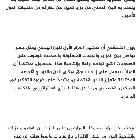
يتمتع به البن اليمني من مزايا تميزه عن نظرائه من منتجات الدول
الأُخرى.
ويرى الخنشلي أن تدشينَ المزادِ الأول للبن اليمني يمثل جسر
تواصل بين المزارع والجهات المسئولة والمعنية للوقوف على
الصعوبات التي تواجه زراعة وإنتاجية هذا المحصول، معتقداً أن
المزادَ سيعملُ على إيجاد سوق مركزي للبن والترويج لأنواعه
المختلفة وتعزيز النمو الاقتصادي، مشدّدًا على ضرورة التفكير في
التمكين الاقتصادي من خلال هذا المنتج الاستراتيجي والاكتفاء
الذاتي.
ويحث مدير مؤسّسة مخاء المزارعين على المزيد من الاهتمام بزراعة
وإنتاجية البن، من خلال الالتزام بالإرشادات والممارسات الزراعية