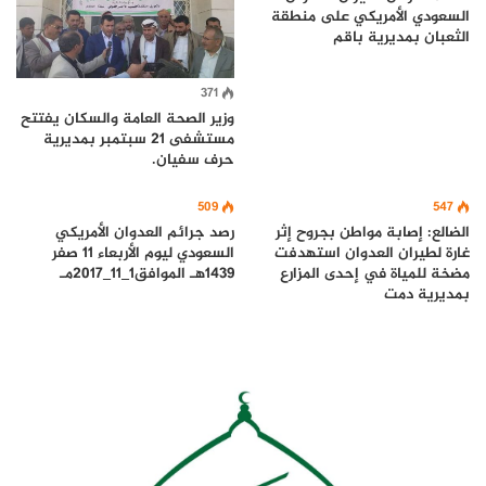
السعودي الأمريكي على منطقة
الثعبان بمديرية باقم
371
وزير الصحة العامة والسكان يفتتح
مستشفى 21 سبتمبر بمديرية
حرف سفيان.
509
547
الضالع: إصابة مواطن بجروح إثر
رصد جرائم العدوان الأمريكي
غارة لطيران العدوان استهدفت
السعودي ليوم الأربعاء 11 صفر
مضخة للمياة في إحدى المزارع
1439هـ الموافق1_11_2017مـ
بمديرية دمت