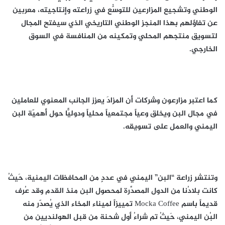
الوطني وتشجيع المزارعين للتوسُّع في زراعته وإنتاجيته، معربين
عن تفاؤلهم بهذا المنجز الوطني التاريخي الذي سيفتح المجال
لتسويق منتجهم المحلي وتمكينه من المنافسة في السوق
الخارجي.
كما اعتبر مزارعون وشركات أن المزادَ يعزز الجانب المعنوي للعاملين
في مجال البن ويخلق وعياً مجتمعياً محلياً ودوليًّا حول أهميّة البن
اليمني والعمل على تسويقه.
وتنتشر زراعة “البن” اليمني في عددٍ من المحافظات اليمنية، حَيثُ
كانت بلادُنا من الدول المصدِّرة لمحصول البن منذ القدم وقد عُرف
قديماً باسم Mocka Coffee تمييزاً لميناء المخاء الذي يُصدّر منه
البُن اليمني، حَيثُ تم شراءُ أول شحنة من قبل الهولنديين من