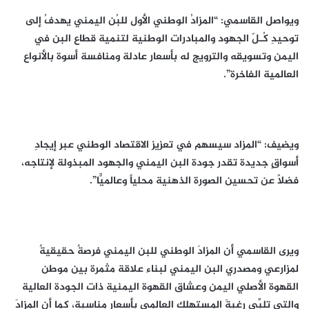
ويواصل القاسمي: “المزادُ الوطني الأول للبُن اليمني يهدفُ إلى
توحيدِ كُـلّ الجهود والمبادرات الوطنية لتنمية قطاع البن في
اليمن وتسويقه والترويج له بأسعار عادلة ومنافسة أسوة بالأنواع
العالمية الفاخرة”.
ويضيف: “المزاد سيسهم في تعزيز الاقتصاد الوطني عبر إيجادِ
أسواقٍ جديدة تقدر جودة البن اليمني والجهود المبذولة لإنتاجه،
فضلاً عن تحسين الصورة الذهنية محلياً وعالميًّا”.
ويرى القاسمي أن المزادَ الوطني للبن اليمني فرصةٌ حقيقيةٌ
لمزارعي ومصدري البن اليمني لبناء علاقة مثمرة بين موطن
القهوة الأصلي اليمن وعشاق القهوة اليمنية ذات الجودة العالية
والتي تلبِّي رغبةَ المستهلك العالمي بأسعار مناسبة، كما أن المزادَ