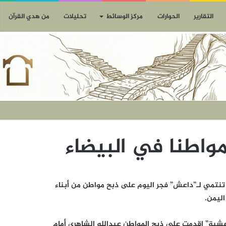
التقارير
الحوارات
مركز الوسائط
تحليلات
من هدي القرآن
اطنا في البيضاء
ت عناصر تنتمي لـ”داعش” فجر اليوم على ذبح مواطن من أبناء
ليمن.
عشية” اقدمت على ذبح المواطن عبدالله الشاهري أمام