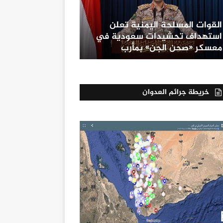
القوات المسلحة اليمنية تعلن
استهداف تحشيدات سعودية في
معسكر «صحن الجن» بمأرب
خريطة جرائم العدوان