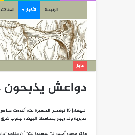
الرئيسة
الأخبار
المقالات
عاجل
دواعش يذبحون مو
البيضاء| 15 نوفمبر| المسيرة نت: أقدم
مديرية ولد ربيع بمحافظة البيضاء جنوب شرق ا
وذكر مصدر أمني لـ”المسيرة نت” أن عناصر “دا