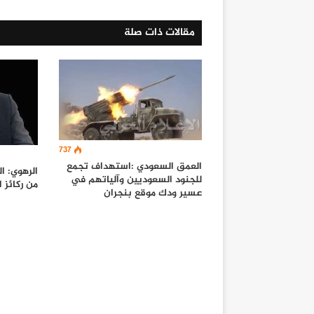
مقالات ذات صلة
737
العمق السعودي :استهداف تجمع
الرهوي: ا
للجنود السعوديين وآلياتهم في
من ركائز ا
عسير ودك موقع بنجران