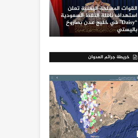
القوات المسلحة اليمنية تعلن
استهداف ناقلة النفط السعودية
“Daisy” في خليج عدن بصاروخ
باليستي
خريطة جرائم العدوان