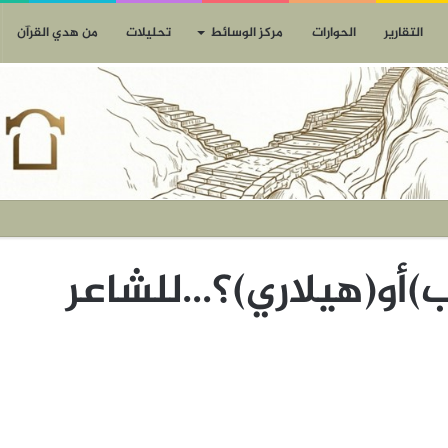
التقارير
الحوارات
مركز الوسائط
تحليلات
من هدي القرآن
ب)أو(هيلاري)؟…للشاعر