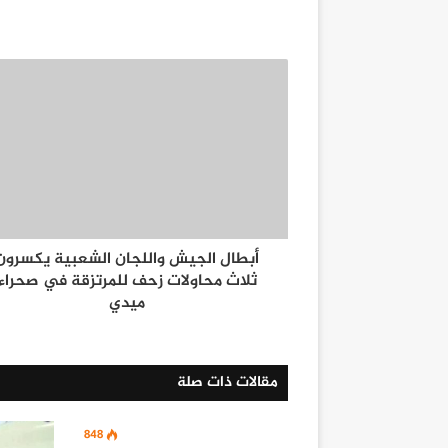
أبطال الجيش واللجان الشعبية يكسرون
ثلاث محاولات زحف للمرتزقة في صحراء
ميدي
مقالات ذات صلة
848