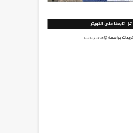
تابعنا على التويتر
يدات بواسطة @amranynews