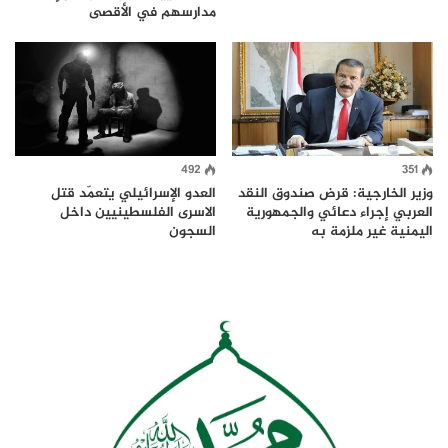
مدارسهم في الأقصى
492
351
وزير الخارجية: قرض صندوق النقد
العدو الإسرائيلي يتعمّد قتل
العربي إجراء دعائي والجمهورية
الاسرى الفلسطينيين داخل
اليمنية غير ملزمة به
السجون