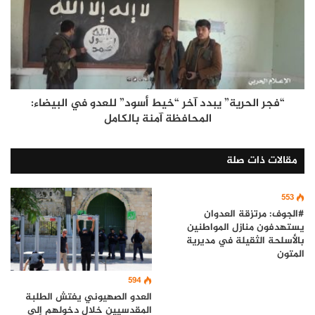
“فجر الحرية” يبدد آخر “خيط أسود” للعدو في البيضاء:
المحافظة آمنة بالكامل
مقالات ذات صلة
553
#الجوف: مرتزقة العدوان
يستهدفون منازل المواطنين
بالأسلحة الثقيلة في مديرية
المتون
594
العدو الصهيوني يفتش الطلبة
المقدسيين خلال دخولهم إلى