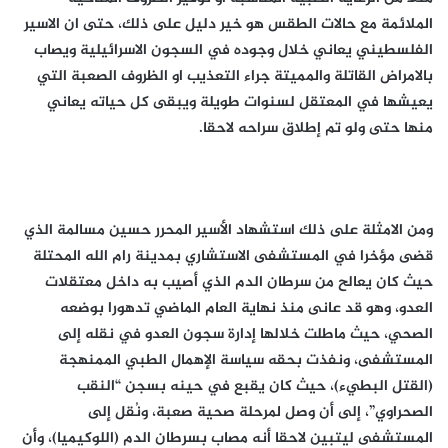
الملائمة مع حالات الطقس هو خير دليل على ذلك، حتى ان الاسير
الفلسطيني يعاني خلال وجوده في السجون الاسرائيلية ويصاب
بالامراض القاتلة والمميتة جراء التعذيب او الظروف الصعبة التي
يعيشها في المعتقل لسنوات طويلة ويبقى كل حياته يعاني
منها حتى ولو تم إطلاق سراحه لاحقا.
ومن الامثلة على ذلك استشهاد الأسير المحرر حسين مسالمة الذي
قضى مؤخرا في المستشفى الاستشاري بمدينة رام الله المحتلة
حيث كان يعالح من سرطان الدم الذي أصيب به داخل معتقلات
العدو، وهو قد عانى منذ نهاية العام الماضي تدهورا بوضعه
الصحي، حيث ماطلت خلالها إدارة سجون العدو في نقله إلى
المستشفى، ونفذت بحقه سياسة الإهمال الطبي الممنهجة
(القتل البطيء)، حيث كان يقبع في حينه بسجن “النقب
الصحراوي”، إلى أن وصل لمرحلة صحية صعبة، ونُقل إلى
المستشفى ليتبين لاحقا أنه مصاب بسرطان الدم (اللوكيميا)، وأن