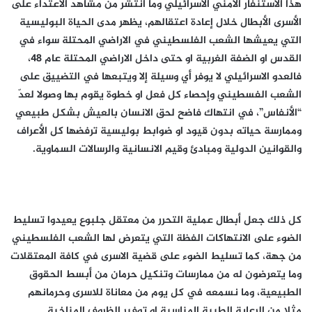
هذا الاستنفار الامني الاسرائيلي وما انتشر من مشاهد الاعتداء على
الأسرى الأبطال خلال إعادة اعتقالهم، يظهر مدى الحياة البوليسية
التي يعيشها الشعب الفلسطيني في الاراضي المحتلة سواء في
القدس او الضفة الغربية او حتى داخل الاراضي المحتلة عام 48،
فالعدو الاسرائيلي لا يوفر أي وسيلة إلا ويتبعها في التضييق على
الشعب الفسطيني وإحصاء كل فعل او خطوة يقوم بها وصولا لعدّ
“الأنفاس”، في انتهاك فاضح لحق الانسان بالعيش بشكل طبيعي
وممارسة حياته بدون قيود او ضوابط بوليسية ترفضها كل الأعراف
والقوانين الدولية ومبادئ وقيم الانسانية والرسالات السماوية.
كل ذلك جعل أبطال عملية التحرر من معتقل جلبوع يعيدوا تسليط
الضوء على الانتهاكات الفظة التي يتعرض لها الشعب الفلسطيني
من جهة، كما تسليط الضوء على قضية الاسرى في كافة المعتقلات
وما يتعرضون له من ممارسات وتنكيل حرمان من أبسط الحقوق
الطبيعية، وما نسمعه في كل يوم من معاناة للاسرى وحرمانهم
مثلا من الرعاية الطبية المناسبة او توفير الظروف المناخية