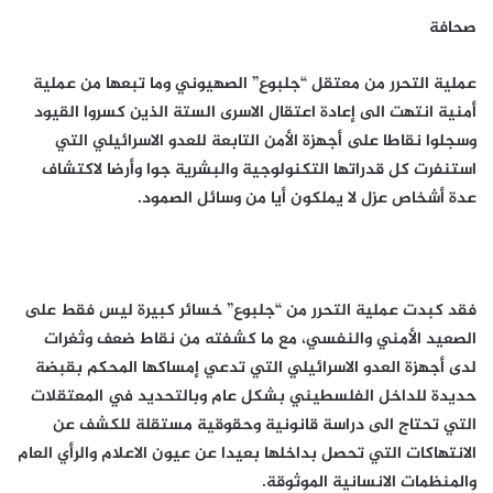
صحافة
عملية التحرر من معتقل “جلبوع” الصهيوني وما تبعها من عملية
أمنية انتهت الى إعادة اعتقال الاسرى الستة الذين كسروا القيود
وسجلوا نقاطا على أجهزة الأمن التابعة للعدو الاسرائيلي التي
استنفرت كل قدراتها التكنولوجية والبشرية جوا وأرضا لاكتشاف
عدة أشخاص عزل لا يملكون أيا من وسائل الصمود.
فقد كبدت عملية التحرر من “جلبوع” خسائر كبيرة ليس فقط على
الصعيد الأمني والنفسي، مع ما كشفته من نقاط ضعف وثغرات
لدى أجهزة العدو الاسرائيلي التي تدعي إمساكها المحكم بقبضة
حديدة للداخل الفلسطيني بشكل عام وبالتحديد في المعتقلات
التي تحتاج الى دراسة قانونية وحقوقية مستقلة للكشف عن
الانتهاكات التي تحصل بداخلها بعيدا عن عيون الاعلام والرأي العام
والمنظمات الانسانية الموثوقة.