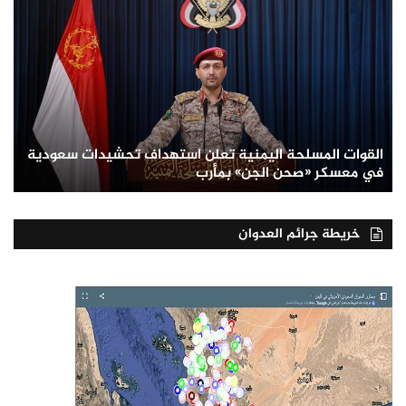
القوات المسلحة اليمنية تعلن استهداف تحشيدات سعودية
في معسكر «صحن الجن» بمأرب
خريطة جرائم العدوان