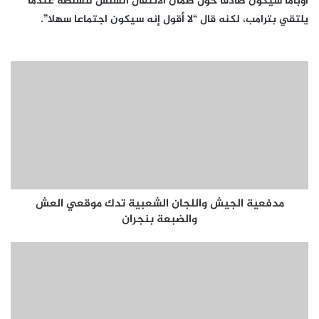
أوباما سيكون صادقا حول ضمان الانتقال السلس للسلطة عندما
يلتقي بترامب، لكنه قال “لا أقول إنه سيكون اجتماعا سهلا”.
مدفعية الجيش واللجان الشعبية تدك موقعي العش
والضبعة بنجران