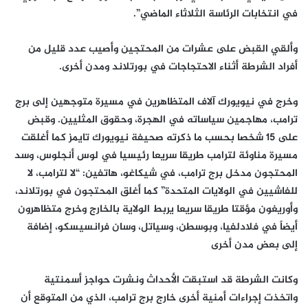
في انتخابات الرئاسة الثلاثاء الماضي”.
وألقي القبض على عشرات من المحتجين وأصيب عدد قليل من
أفراد الشرطة أثناء الاحتجاجات في بورتلاند ومدن أخرى.
وخرج في نيويورك آلاف المتظاهرين في مسيرة متوجهين إلى برج
ترامب، مهاجمين سياساته في الهجرة، وحقوق المثليين. وقبض
على 15 شخصا بحسب ما ذكرته صحيفة نيويورك تايمز كما أغلقت
مسيرة مناوئة لترامب طريقا سريعا رئيسيا في لوس أنجلوس، وسد
المحتجون مدخل برج ترامب، في شيكاغو، هاتفين: “لا لترامب، لا
للفاشيين في الولايات المتحدة” كما أغلق المحتجون في بورتلاند،
وأوريغون مؤقتا طريقا سريعا يربط الولاية بالخارج وخرج متظاهرون
أيضاً في فلادلفيا، وبوسطن، وسياتل، وسان فرانسيسكو، إضافة
إلى بعض مدن أخرى
وكانت الشرطة قد استبقت الأحداث ونشرت حواجز أسمنتية
واتخذت إجراءات أمنية أخرى خارج برج ترامب، الذي من المتوقع أن