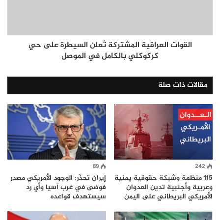
القوات العراقية المشتركة تُعلن السيطرة على حي
كركوكلي بالكامل في الموصل
مقالات ذات صلة
89
242
115 منظمة وشبكة حقوقية يمنية
إيران تحذّر: الوجود الأمريكي مصدر
وعربية وأجنبية تدين العدوان
فوضى في غرب آسيا وأي رد
الأمريكي البريطاني على اليمن
سيستهدف قواعده