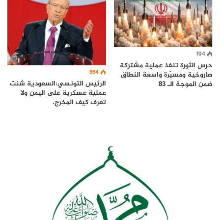
104
حرس الثورة تنفذ عملية مشتركة
864
صاروخية ومسيّرة واسعة النطاق
الرئيس التونسي:السعودية شنت
ضمن الموجة الـ 83
عملية عسكرية على اليمن ولا
تعرف كيف المخرج.