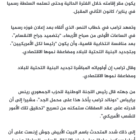
يكون مقر إقامته خلال الفترة الحالية وحتى تسلمه السلطة رسميا
في يناير/ كانون الثاني المقبل.
وتعهد ترامب في خطاب النصر، الذي ألقاه بعد إعلان فوزه رسميا
في الساعات الأولى من صباح الأربعاء، “بتضميد جراح الانقسام”،
بعد منافسة انتخابية قاسية، وأن يكون “رئيسا لكل الأمريكيين”،
وبتجديد البنية التحتية للبلاد ومضاعفة نموها الاقتصادي.
وقال ترامب إن أولوياته المباشرة تجديد البنية التحتية للبلاد
ومضاعفة نموها الاقتصادي.
من جهته قال رئيس اللجنة الوطنية للحزب الجمهوري رينس
برايباس “دونالد ترامب يأخذ هذا على محمل الجد”، مشيرا إلى أن
قدرته على عقد الصفقات ستمكنه من تسريع “تحقيق تلك الأمور
للشعب الأمريكي”.
إلى ذلك شدد المتحدث باسم البيت الأبيض جوش إرنست على أن