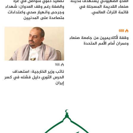
العدو الصهيوني يستهدف مدينة
تصعيد دموي متواصل في غزة
صنعاء القديمة المسجلة في
والضفة رغم وقف العدوان: شهداء
قائمة التراث العالمي.
وجرحى وانهيار صحي واعتداءات
متصاعدة على المدنيين
688
وقفة لأكاديميين من جامعة صنعاء
وعمران أمام الأمم المتحدة
166
نائب وزير الخارجية: استهداف
الحرس الثوري دليل فشله في كسر
إيران