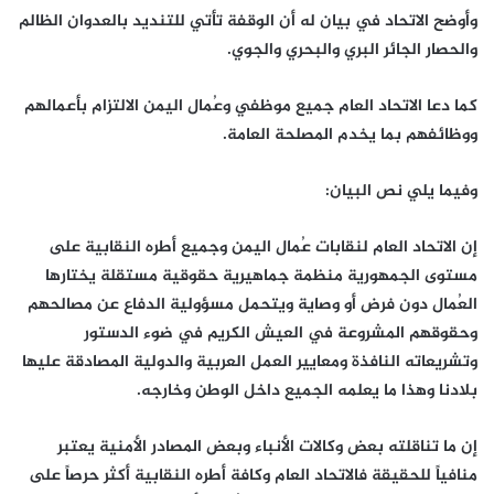
وأوضح الاتحاد في بيان له أن الوقفة تأتي للتنديد بالعدوان الظالم
والحصار الجائر البري والبحري والجوي.
كما دعا الاتحاد العام جميع موظفي وعُمال اليمن الالتزام بأعمالهم
ووظائفهم بما يخدم المصلحة العامة.
وفيما يلي نص البيان:
إن الاتحاد العام لنقابات عُمال اليمن وجميع أطره النقابية على
مستوى الجمهورية منظمة جماهيرية حقوقية مستقلة يختارها
العُمال دون فرض أو وصاية ويتحمل مسؤولية الدفاع عن مصالحهم
وحقوقهم المشروعة في العيش الكريم في ضوء الدستور
وتشريعاته النافذة ومعايير العمل العربية والدولية المصادقة عليها
بلادنا وهذا ما يعلمه الجميع داخل الوطن وخارجه.
إن ما تناقلته بعض وكالات الأنباء وبعض المصادر الأمنية يعتبر
منافياً للحقيقة فالاتحاد العام وكافة أطره النقابية أكثر حرصاً على