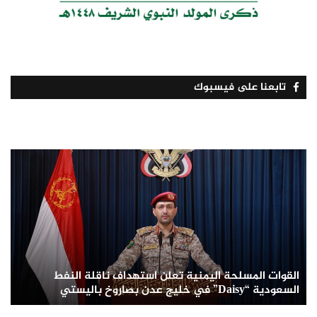
تابعنا على فيسبوك
القوات المسلحة اليمنية تعلن استهداف ناقلة النفط
السعودية “Daisy” في خليج عدن بصاروخ باليستي