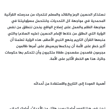
نستذكر الحسين الرمز والقائد والمعلم لنتحرك من مدرسته القرآنية
المحمدية في مواجهة كل التحديات، ولنتحمل مسؤوليتنا في
مواجهة الظلم والعمل على إصلاح الواقع، ونحن ننطلق من نفس
الرؤية التي انطلق من خلاها الإمام الحسين (عليه السلام) والتي
منبعها القرآن الكريم ونهج النبي الأعظم، هذه الرؤية تعلمنا أن
أكبر خطرٍ على الأمة أن يحكمها ويسيطر على أمرها ظالمون
مجرمون فاسدون مفسدون طغاة متكبرون وأن تتحكم بها حكومات
جائرة، هذا هو الخطر الأكبر على الأمة.
أهمية العودة إلى التاريخ والاستفادة من أحداثه
نحن في هذا العصر أمامنا رصيد هائل من الأحداث، أمامك كربلاء،