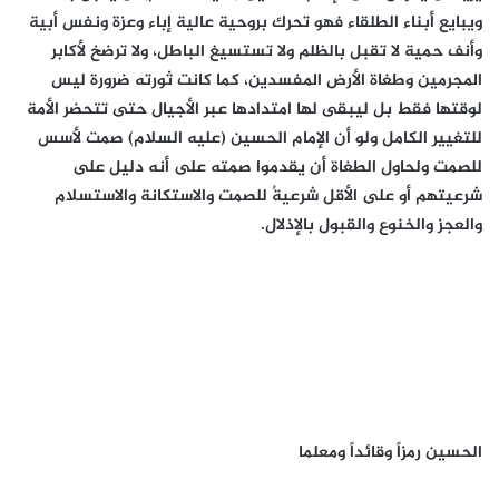
ويبايع أبناء الطلقاء فهو تحرك بروحية عالية إباء وعزة ونفس أبية
وأنف حمية لا تقبل بالظلم ولا تستسيغ الباطل، ولا ترضخ لأكابر
المجرمين وطغاة الأرض المفسدين، كما كانت ثورته ضرورة ليس
لوقتها فقط بل ليبقى لها امتدادها عبر الأجيال حتى تتحضر الأمة
للتغيير الكامل ولو أن الإمام الحسين (عليه السلام) صمت لأسس
للصمت ولحاول الطغاة أن يقدموا صمته على أنه دليل على
شرعيتهم أو على الأقل شرعيةٌ للصمت والاستكانة والاستسلام
والعجز والخنوع والقبول بالإذلال.
الحسين رمزاً وقائداً ومعلما