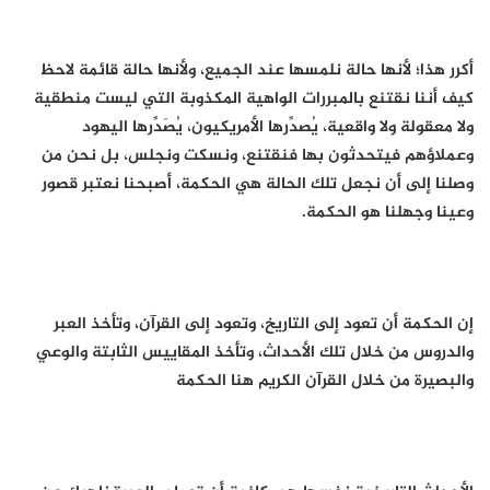
أكرر هذا؛ لأنها حالة نلمسها عند الجميع، ولأنها حالة قائمة لاحظ
كيف أننا نقتنع بالمبررات الواهية المكذوبة التي ليست منطقية
ولا معقولة ولا واقعية، يُصدِّرها الأمريكيون، يُصَدِّرها اليهود
وعملاؤهم فيتحدثون بها فنقتنع، ونسكت ونجلس، بل نحن من
وصلنا إلى أن نجعل تلك الحالة هي الحكمة، أصبحنا نعتبر قصور
وعينا وجهلنا هو الحكمة.
إن الحكمة أن تعود إلى التاريخ، وتعود إلى القرآن، وتأخذ العبر
والدروس من خلال تلك الأحداث، وتأخذ المقاييس الثابتة والوعي
والبصيرة من خلال القرآن الكريم هنا الحكمة