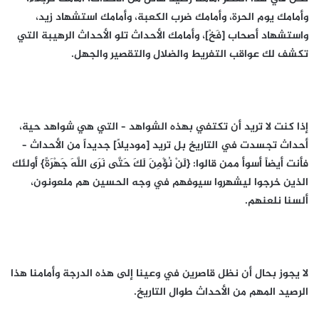
وأمامك يوم الحرة، وأمامك ضرب الكعبة، وأمامك استشهاد زيد،
واستشهاد أصحاب [فَخْ]، وأمامك الأحداث تلو الأحداث الرهيبة التي
تكشف لك عواقب التفريط والضلال والتقصير والجهل.
إذا كنت لا تريد أن تكتفي بهذه الشواهد – التي هي شواهد حية،
أحداث تجسدت في التاريخ بل تريد [موديلاً] جديداً من الأحداث –
فأنت أيضاً أسوأ ممن قالوا: {لَنْ نُؤْمِنَ لَكَ حَتَّى نَرَى اللَّهَ جَهْرَةً} أولئك
الذين خرجوا ليشهروا سيوفهم في وجه الحسين هم ملعونون،
ألسنا نلعنهم.
لا يجوز بحال أن نظل قاصرين في وعينا إلى هذه الدرجة وأمامنا هذا
الرصيد المهم من الأحداث طوال التاريخ.