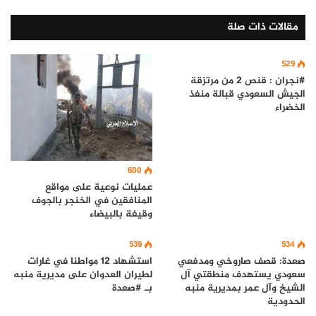
مقالات ذات صلة
529
#نجران : قنص 2 من مرتزقة
الجيش السعودي قبالة منفذ
الخضراء
600
عمليات نوعية على مواقع
المنافقين في الخنجر بالجوف
وقيفة بالبيضاء
539
534
صعدة: قصف صاروخي ومدفعي
استشهاد 12 مواطنا في غارات
سعودي يستهدف منطقتي آل
لطيران العدوان على مديرية منبه
الشيخ وآل عمر بمديرية منبه
بـ #صعدة
الحدودية