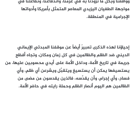
وواقعنا وبكل ما تُزودنا به في عزمنا، واندفاعنا، وتفاعلنا في
مواجهة الطغيان اليزيدي المعاصر المتمثل بأمريكا وأدواتها
الإجرامية في المنطقة.
إحياؤنا لهذه الذكرى تعبيرٌ أيضاً عن موقفنا المبدئي الإيماني
الديني ضد الظلم والظالمين في كل زمان ومكان، وتجاه أفظع
جريمة في تاريخ الأمة، وداخل الأمة على أيدي محسوبين عليها، من
يستسيغها يمكن أن يستسيغ ويتقبَّل ويشرعن أي ظلمٍ، وأي
فسادٍ، وأي إجرامٍ، وأن يقدِّسه، فالذين يقدسون من مضى من
الظالمين هم اليوم أنصار الظلم وحملة رايته في حاضر الأمة.