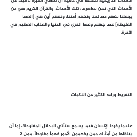
الأحداث التاريخية نفسها هي كافية أن تعطي العبرة ناهيك عن
الأحداث التي نحن نعاصرها، تلك الأحداث، والقرآن الكريم هي من
يجعلنا نفهم مصالحنا ونفهم أمننا، ونفهم أين هي [العصا
الغليظة] عصا جهنم وعصا الخزي في الدنيا والعذاب العظيم في
الآخرة.
التفريط وراءه الكثير من النكبات
عندما يفرط الإنسان فيما يسمع ستأتي البدائل المغلوطة، إما أن
يتلقاها من أمثاله ممن يفهمون الأمور فهماً مغلوطاً، ممن لا